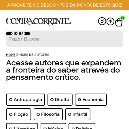
APROVEITE OS DESCONTOS DA PONTA DE ESTOQUE!
0
HOME
INDES DE AUTORES
Acesse autores que expandem
a fronteira do saber através do
pensamento crítico.
Antropologia
Direito
Economia
Ficção
Filosofia
Infantil