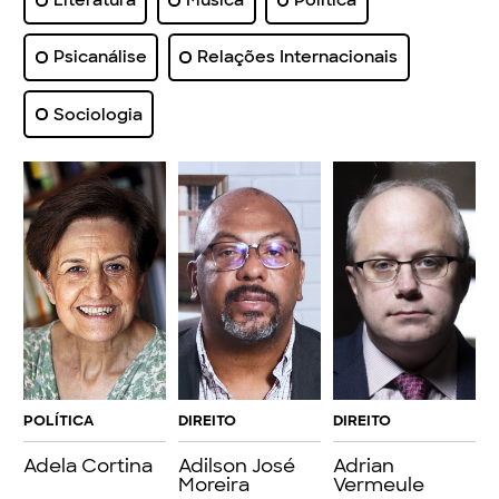
Literatura
Música
Política
Psicanálise
Relações Internacionais
Sociologia
POLÍTICA
DIREITO
DIREITO
Adela Cortina
Adilson José
Adrian
Moreira
Vermeule