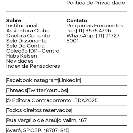
Política de Privacidade
Sobre
Contato
Institucional
Perguntas Frequentes
Assinatura Clube
Tel:
[11] 3675 4796
Quebra Corrente
WhatsApp:
[11] 91727
Selo Dissonante
5001
Selo Do Contra
Coleção IDP—Centro
Habs Kelsen
Novidades
Index de Pensadores
Facebook
Instagram
LinkedIn
Threads
Twitter
Youtube
© Editora Contracorrente LTDA
2025
Todos direitos reservados
Rua Vergílio de Araújo Valim, 167
Avaré, SP
CEP: 18707-815