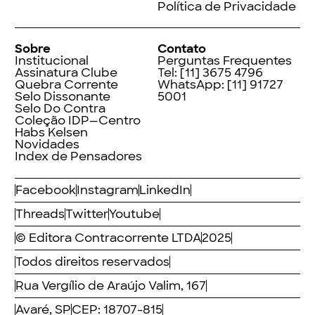
Política de Privacidade
Sobre
Contato
Institucional
Perguntas Frequentes
Assinatura Clube
Tel:
[11] 3675 4796
Quebra Corrente
WhatsApp:
[11] 91727
Selo Dissonante
5001
Selo Do Contra
Coleção IDP—Centro
Habs Kelsen
Novidades
Index de Pensadores
Facebook
Instagram
LinkedIn
Threads
Twitter
Youtube
© Editora Contracorrente LTDA
2025
Todos direitos reservados
Rua Vergílio de Araújo Valim, 167
Avaré, SP
CEP: 18707-815