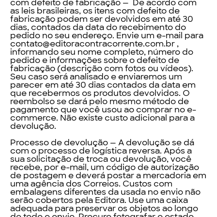
com defeito de fabricação — De acordo com
as leis brasileiras, os itens com defeito de
fabricação podem ser devolvidos em até 30
dias, contados da data do recebimento do
pedido no seu endereço. Envie um e-mail para
contato@editoracontracorrente.com.br ,
informando seu nome completo, número do
pedido e informações sobre o defeito de
fabricação (descrição com fotos ou vídeos).
Seu caso será analisado e enviaremos um
parecer em até 30 dias contados da data em
que recebermos os produtos devolvidos. O
reembolso se dará pelo mesmo método de
pagamento que você usou ao comprar no e-
commerce. Não existe custo adicional para a
devolução.
Processo de devolução — A devolução se dá
com o processo de logística reversa. Após a
sua solicitação de troca ou devolução, você
recebe, por e-mail, um código de autorização
de postagem e deverá postar a mercadoria em
uma agência dos Correios. Custos com
embalagens diferentes da usada no envio não
serão cobertos pela Editora. Use uma caixa
adequada para preservar os objetos ao longo
de todo o envio. Procure fotografar o estado