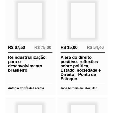
CAPÍTULO II - SOBRE O SUFRÁGIO
UNIVERSAL
CAPÍTULO III - UMA FAMILÍA DE COLÔNIAS
AUSTRALIANAS
CAPÍTULO IV - A ORATÓRIA DE TENTERFIELD
CAPÍTULO V - DISCURSOS EM TRAJETO
CAPÍTULO VI - UMA AUSTRALÁSIA UNIDA
CAPÍTULO VII - UM POVO, UM DESTINO
CAPÍTULO VIII - RESOLUÇÕES
CONSTITUCIONAIS
CAPÍTULO IX - ALGUMAS CONDIÇÕES DA
FEDERAÇÃO AUSTRALIANA
CAPÍTULO X - UNAM-SE E PRESERVEM A
UNIÃO
CAPÍTULO XII - CONSTITUIÇÃO DA
AUSTRÁLIA
CAPÍTULO XIII - CRONOGRAMA DAS
CONVENÇÕES CONSTITUCIONAIS DA
AUSTRÁLIA
REFERÊNCIAS BIBLIOGRÁFICAS
Relacionados
Lançamentos