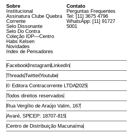
Cadastre seu E-mail para
Receber Novidades
E-Mail
Aceito os
Termos e Condições do Site
Conta
Compras
Efetuar Login
Ofertas
Recuperar Acesso
Ponta de Estoque
Criar Nova Conta
Mais vendidos
Entregas
Política de Troca
Política de Privacidade
Política de Privacidade