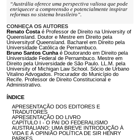
experiênciaaustraliana merece ser estudada." -
SOPHIE DAVIES
A
Editora Contracorrente
tem a satisfação de
apresentar a obra
“Raízes do Federalismo
Australiano: discursos selecionados de Sir
Henry Parkes”,
de
Renato Costa e Bruno Santos
Cunha.
O livro contempla os discursos mais
emblemáticos do pai do federalismo
australiano,
Sir Henry Parkes
, e o texto da
Constituição Federativada Austrália de 1901,
considerada uma das mais estáveis do mundo,
tendo sido emendada apenas oito vezes desde
a sua criação.
Renato Costa e Bruno Santos Cunha oferecem
uma iniciativa pioneira ao introduzir para a
comunidade de língua portuguesa uma visão
detalhada sobre o federalismo e
constitucionalismo australianos e ao lançar as
bases para futuros estudos comparativos
entre o Brasil e a Austrália. Segundo os autores,
a
“Austrália oferece uma perspectiva valiosa que pode