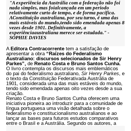
Páginas:
192
Peso:
315
g
SOBRE
Este volume, que traduz uma série de discursos
proferidos por Sir Henry Parkes,oferece uma visão
sobre a mentalidade australiana. Ele ajuda a explicar
por queos australianos conseguiram adotar uma
Constituição que se mostrou tão eficazem sustentar um
sistema duradouro de governo federal no qual os
direitoshumanos são protegidos sem um rol expresso de
direitos fundamentais, asliberdades cívicas são
respeitadas sem a participação ativa do poder
judiciárioe o governo democrático é mantido sem
interrupção por mais de 120 anos." - NICHOLAS
ARONEY
"A experiência da Austrália com a federação não foi
nada simples, mas foialcançada em um período
relativamente curto de tempo, e de forma pacífica.
AConstituição australiana, por seu turno, é uma das
mais estáveis do mundo,tendo sido emendada apenas 8
vezes desde 1901. Definitivamente, a