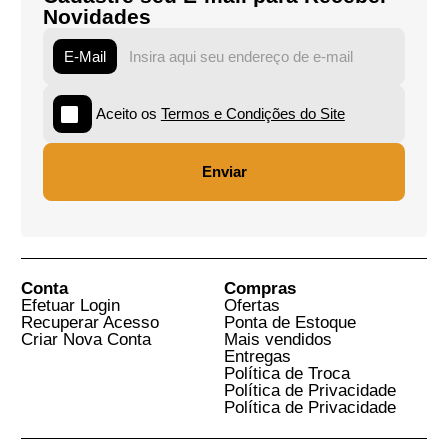
R$ 20,00
R$ 67,80
R$ 30,00
R$ 91,00
Fundamentação do
O caso Lula: a luta
Direito em Habermas
pela afirmação dos
- Ponta de Estoque
direitos
fundamentais no
Brasil - Ponta de
Estoque
Cristiano Zanin Martins,
Luiz Moreira
Valeska Teixeira Zanin Martins,
Rafael Valim e coautores.
Ver Mais Livros Relacionados