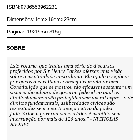
Comprar Agora
Autoria:
Renato Costa e Bruno Santos Cunha
Prefácio:
Sophie Davies
Ano:
2024
1ª Edição
Encadernação:
Brochura
ISBN:
9786553962231
Dimensões:
1
cm
×
16
cm
×
23
cm