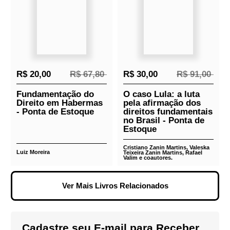
R$ 67,50
R$ 75,00
R$ 15,00
R$ 54,40
Reindustrialização:
A era do direito
para o
positivo: reflexões
desenvolvimento
sobre política,
brasileiro
Estado, sociedade e
Direito - Ponta de
Estoque
Antonio Corrêa de Lacerda
João Antonio da Silva Filho