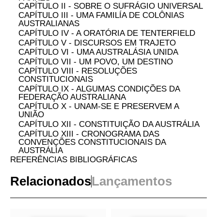
enriquecer a compreensão e potencialmente inspirar
reformas no sistema brasileiro”.
CONHEÇA OS AUTORES
Renato Costa
é Professor de Direito na
University of Queensland. Doutor e Mestre em
Direito pela Universityof Queensland. Bacharel
em Direito pela Universidade Católica de
Pernambuco.
Bruno Santos Cunha
é Doutorando em Direito
pela Universidade Federal de Pernambuco.
Mestre em Direito pela Universidade de São
Paulo. LL.M. pela University of Michigan Law
School. Sócio de Urbano Vitalino Advogados.
Procurador do Município do Recife. Professor
de Direito Constitucional e Administrativo.
ÍNDICE
APRESENTAÇÃO DOS EDITORES E
TRADUTORES
APRESENTAÇÃO DO LIVRO
CAPÍTULO I - O PAI DO FEDERALISMO
AUSTRALIANO: UMA BREVE INTRODUÇÃO À
VIDA E À OPINIÃO POLÍTICA DE SIR HENRY
PARKES