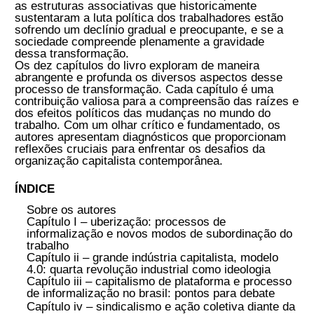
SOBRE
A
Editora Contracorrente
tem a satisfação de
anunciar a publicação do livro
TRABALHO EM
TRANSE: RAÍZES E EFEITOS POLÍTICOS DAS
MUDANÇAS NO MUNDO DO TRABALHO NO
BRASIL
, organizado por
Adalberto Cardoso
,
Fabiano Santos
e
Ericson Crivelli
.
A obra reúne alguns dos maiores especialistas
no campo do trabalho e oferece uma análise
perspicaz das complexas questões que
envolvem as transformações no cenário
laboral. Nos tempos atuais, o avanço
tecnológico e as mudanças nas formas de
produção e organização dos serviços estão
reconfigurando profundamente o mundo do
trabalho. No entanto, as representações
tradicionais dos trabalhadores muitas vezes
não conseguem acompanhar esse ritmo
vertiginoso de mudança, resultando em
desafios para a solidariedade e a coesão entre
os trabalhadores. O livro questiona se as
estruturas associativas que historicamente
sustentaram a luta política dos trabalhadores
estão sofrendo um declínio gradual e
preocupante, e se a sociedade compreende