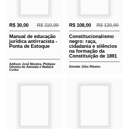
Capítulo V – sindicatos, partidos e política em
tempos de plataformização do trabalho
Capítulo VI – reforma trabalhista permanente
Capítulo VI – reforma trabalhista permanente
Capítulo VII – a reforma trabalhista de 2017 e
seus efeitos: análise do fluxo processual do
trt1
Capítulo VIII – o supremo e a reforma
trabalhista jurisprudencial
Capítulo IX – o direito do trabalho e a reforma
trabalhista: desenho atual e futuro
Capítulo X – prospectiva para uma
concertação social no brasil
Relacionados
Lançamentos