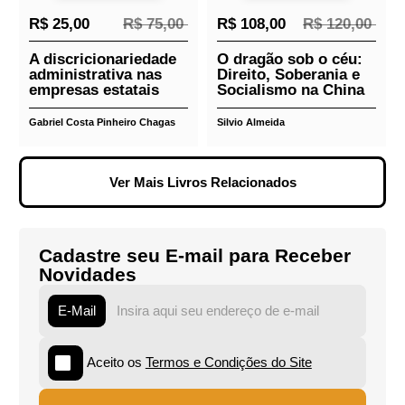
R$ 30,00
R$ 110,00
R$ 108,00
R$ 120,00
Manual de educação
Constitucionalismo
jurídica antirracista -
negro: raça,
Ponta de Estoque
cidadania e silêncios
na formação da
Constituição de 1891
Adilson José Moreira, Philippe
Deivide Júlio Ribeiro
Oliveira de Almeida e Wallace
Corbo