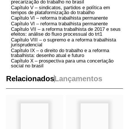
plenamente a gravidade dessa transformação.
Os dez capítulos do livro exploram de maneira
abrangente e profunda os diversos aspectos
desse processo de transformação. Cada
capítulo é uma contribuição valiosa para a
compreensão das raízes e dos efeitos políticos
das mudanças no mundo do trabalho. Com um
olhar crítico e fundamentado, os autores
apresentam diagnósticos que proporcionam
reflexões cruciais para enfrentar os desafios da
organização capitalista contemporânea.
ÍNDICE
Sobre os autores
Capítulo I – uberização: processos de
informalização e novos modos de
subordinação do trabalho
Capítulo ii – grande indústria capitalista,
modelo 4.0: quarta revolução industrial como
ideologia
Capítulo iii – capitalismo de plataforma e
processo de informalização no brasil: pontos
para debate
Capítulo iv – sindicalismo e ação coletiva
diante da precarização do trabalho no brasil