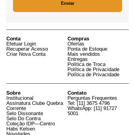
R$ 25,00
R$ 75,00
R$ 108,00
R$ 120,00
A discricionariedade
O dragão sob o céu:
administrativa nas
Direito, Soberania e
empresas estatais
Socialismo na China
Gabriel Costa Pinheiro Chagas
Silvio Almeida
Ver Mais Livros Relacionados
Cadastre seu E-mail para
Receber Novidades
E-Mail
Aceito os
Termos e Condições do Site