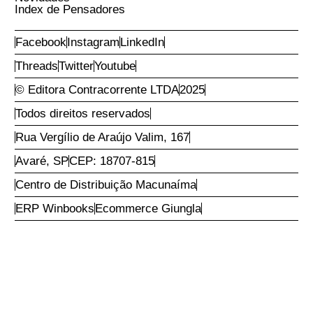
Conta
Compras
Efetuar Login
Ofertas
Recuperar Acesso
Ponta de Estoque
Criar Nova Conta
Mais vendidos
Entregas
Política de Troca
Política de Privacidade
Política de Privacidade
Sobre
Contato
Institucional
Perguntas Frequentes
Assinatura Clube
Tel:
[11] 3675 4796
Quebra Corrente
WhatsApp:
[11] 91727
Selo Dissonante
5001
Selo Do Contra
Coleção IDP—Centro
Habs Kelsen
Novidades