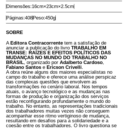
Comprar Agora
Autoria:
Adalberto Cardoso, Fabiano Santos e Ericson Crivelli
Ano:
2023
1ª Edição
Encadernação:
Brochura
ISBN:
9786553961319
Dimensões:
16
cm
×
23
cm
×
2.5
cm
Páginas:
408
Peso:
450
g