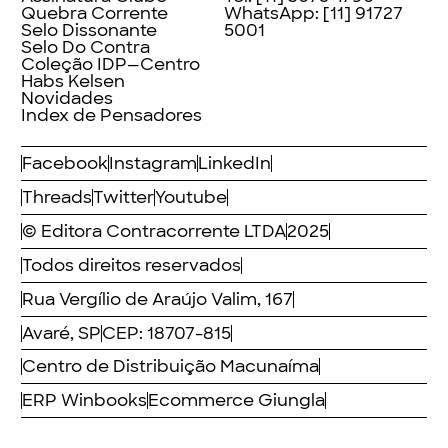
Quebra Corrente
WhatsApp:
[11] 91727
Selo Dissonante
5001
Selo Do Contra
Coleção IDP—Centro
Habs Kelsen
Novidades
Index de Pensadores
Facebook
Instagram
LinkedIn
Threads
Twitter
Youtube
© Editora Contracorrente LTDA
2025
Todos direitos reservados
Rua Vergílio de Araújo Valim, 167
Avaré, SP
CEP: 18707-815
Centro de Distribuição Macunaíma
ERP Winbooks
Ecommerce Giungla