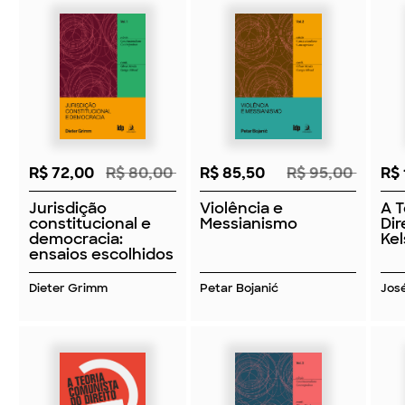
R$ 72,00
R$ 80,00
R$ 85,50
R$ 95,00
R$
Jurisdição
Violência e
A T
constitucional e
Messianismo
Dir
democracia:
Ke
ensaios escolhidos
Dieter Grimm
Petar Bojanić
Jos