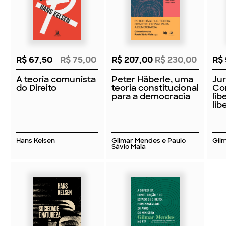
R$ 67,50
R$ 75,00
R$ 207,00
R$ 230,00
R$
A teoria comunista
Peter Häberle, uma
Jur
do Direito
teoria constitucional
Con
para a democracia
lib
lib
Hans Kelsen
Gilmar Mendes e Paulo
Gil
Sávio Maia