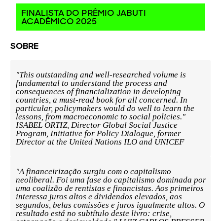
neoliberal. Foi uma fase do capitalismo dominada por
uma coalizão de rentistas e financistas. Aos primeiros
interessa juros altos e dividendos elevados, aos
segundos, belas comissões e juros igualmente altos. O
resultado está no subtítulo deste livro: crise,
estagnação e desigualdade." LUIZ CARLOS BRESSER-
PEREIRA, Professor Emérito da FGV
"A financeirização, ainda que afete absolutamente
todas as esferas da vida social, não vem merecendo a
atenção devida nos debates políticos e acadêmicos. A
presente coletânea veio para mudar este quadro. Por
sua abrangência e qualidade acadêmica, este livro é
leitura imprescindível para decifrar as dinâmicas
contemporâneas da acumulação capitalista." SÉRGIO
COSTA, Professor Catedrático de Sociologia da Freie
Universität Berlin, Alemanha
"An essential primer on financialization." DANIELA
GABOR, Professor of Economics and Macro-Finance at
UWE Bristol