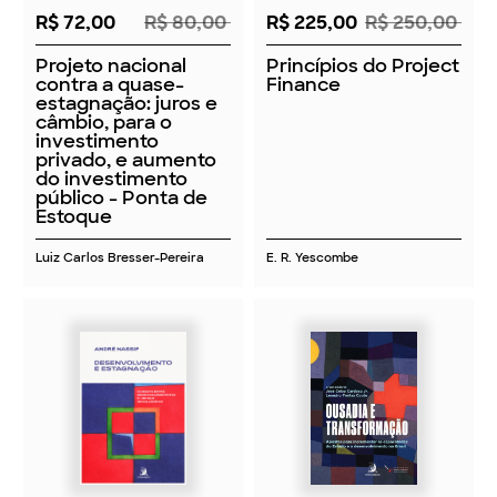
R$ 85,50
R$ 95,00
R$ 108,00
R$ 120,00
Desenvolvimento e
Ousadia e
estagnação: o
Transformação:
debate entre
apostas para
desenvolvimentistas
incrementar as
e liberais
capacidades do
neoclássicos
Estado e o
desenvolvimento no
Brasil
André Nassif
José Celso Cardoso Jr. e
Leandro Freitas Couto
Ver Mais Livros Relacionados