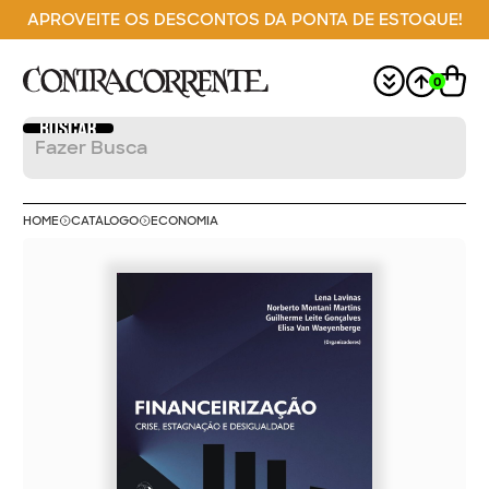
APROVEITE OS DESCONTOS DA PONTA DE ESTOQUE!
0
HOME
CATÁLOGO
ECONOMIA
R$ 180,00
PREÇO DE CAPA DO
PRODUTO:
R$ 162,00
PREÇO DO PRODUTO:
DEFINIR CEP
PARA CÁLCULO DE
FRETE
Adicionar CEP