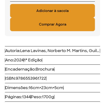
Dimensões:
16
cm
×
23
cm
×
5
cm
Páginas:
1344
Peso:
1700
g
FINALISTA DO PRÊMIO JABUTI
ACADÊMICO 2025
SOBRE
"This outstanding and well-researched volume is
fundamental to understand the process and
consequences of financialization in developing
countries, a must-read book for all concerned. In
particular, policymakers would do well to learn the
lessons, from macroeconomic to social policies."
ISABEL ORTIZ, Director Global Social Justice
Program, Initiative for Policy Dialogue, former
Director at the United Nations ILO and UNICEF
"A financeirização surgiu com o capitalismo