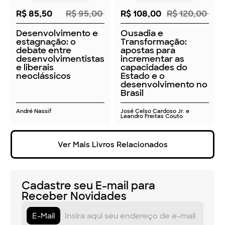
Cadastre seu E-mail para
Receber Novidades
E-Mail
Aceito os
Termos e Condições do Site
Conta
Compras
Efetuar Login
Ofertas
Recuperar Acesso
Ponta de Estoque
Criar Nova Conta
Mais vendidos
Entregas
Política de Troca
Política de Privacidade
Política de Privacidade