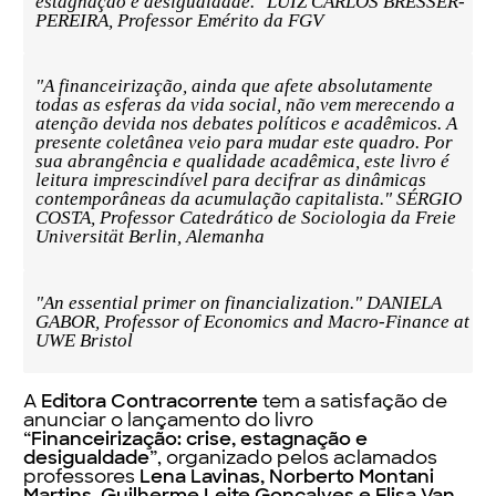
A
Editora Contracorrente
tem a satisfação de
anunciar o lançamento do livro
“
Financeirização: crise, estagnação e
desigualdade
”, organizado pelos aclamados
professores
Lena Lavinas, Norberto Montani
Martins, Guilherme Leite Gonçalves e Elisa Van
Waeyenberge
.
Não existia um livro em português que
fornecesse uma visão abrangente da dinâmica
do capitalismo financeirizado nos países
desenvolvidos e nas economias emergentes. A
presente obra pretende preencher esta
lacuna, oferecendo aos leitores brasileiros uma
reflexão profunda e original sobre os rumos da
financeirização, suas consequências para o
desenvolvimento econômico e as políticas
sociais, e as alternativas a ela. Nas palavras de
Lena Lavinas, “a obra vem agregar valor, novos
contextos, complexidade e singularidade ao
debate sobre financeirização”.
Em síntese, uma obra de leitura obrigatória aos
que se interessam pelo fundamental tema da
financeirização.
ÍNDICE