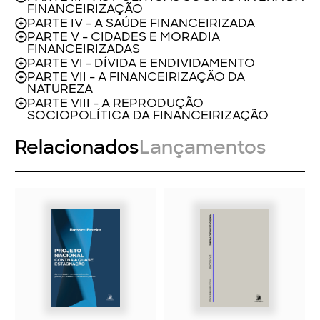
R$ 72,00
R$ 80,00
R$ 225,00
R$ 250,00
Projeto nacional
Princípios do Project
contra a quase-
Finance
estagnação: juros e
câmbio, para o
investimento
privado, e aumento
do investimento
público - Ponta de
Estoque
Luiz Carlos Bresser-Pereira
E. R. Yescombe