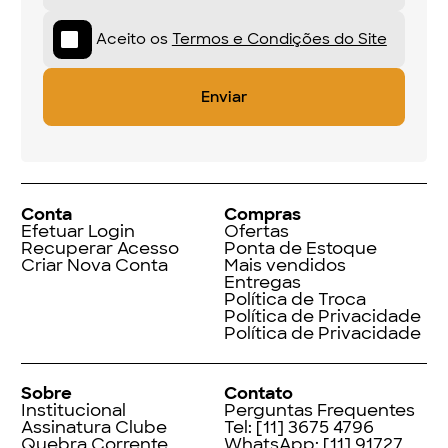
Sobre
Contato
Institucional
Perguntas Frequentes
Assinatura Clube
Tel:
[11] 3675 4796
Quebra Corrente
WhatsApp:
[11] 91727
Selo Dissonante
5001
Selo Do Contra
Coleção IDP—Centro
Habs Kelsen
Novidades
Index de Pensadores
Facebook
Instagram
LinkedIn
Threads
Twitter
Youtube
© Editora Contracorrente LTDA
2025
Todos direitos reservados
Rua Vergílio de Araújo Valim, 167
Avaré, SP
CEP: 18707-815
Centro de Distribuição Macunaíma