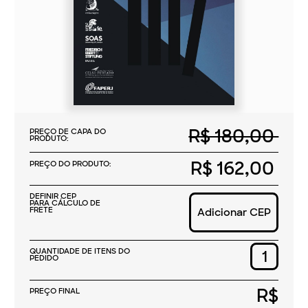
QUANTIDADE DE ITENS DO
PEDIDO
R$
PREÇO FINAL
Comprar Agora
Autoria:
Lena Lavinas, Norberto M. Martins, Guilherme L. Gonçalves e Elisa Van Waeyenberge
Ano:
2024
1ª Edição
Encadernação:
Brochura
ISBN:
9786553961722