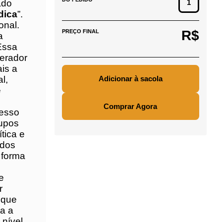
R$
PREÇO FINAL
 e da
a
nto no
r dos
Comprar Agora
 o
 de
,
ntro
eta
s.