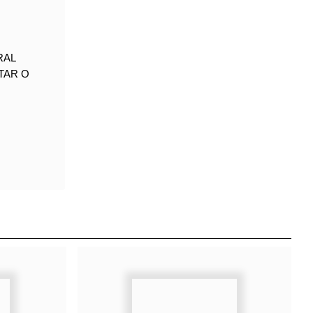
IBERAL
RETAR O
?