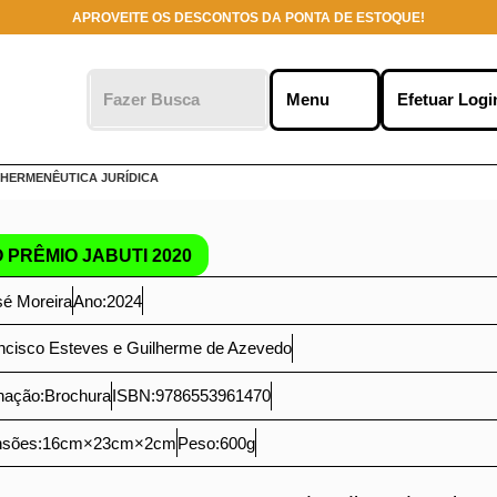
APROVEITE OS DESCONTOS DA PONTA DE ESTOQUE!
o clicar em
ies no seu
 marketing.
Me
r
HERMENÊUTICA JURÍDICA
 PRÊMIO JABUTI 2020
José Moreira
Ano:
2024
Francisco Esteves e Guilherme de Azevedo
ernação:
Brochura
ISBN:
9786553961470
ensões:
16
cm
×
23
cm
×
2
cm
Peso:
600
g