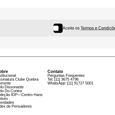
rtinelli
Hans Kelsen
Ver Mais Livros Relacionados
Aceito os
Termos e Cond
obre
Contato
stitucional
Perguntas Frequentes
ssinatura Clube Quebra
Tel:
[11] 3675 4796