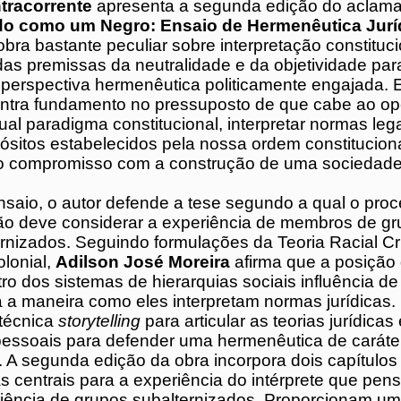
ntracorrente
apresenta a segunda edição do
ro “
Pensando como um Negro: Ensaio de
 Jurídica
”.
 obra bastante peculiar sobre interpretação
al. Ela se afasta das premissas da neutralidade
e para defender uma perspectiva hermenêutic
te engajada. Essa proposta encontra fundame
de que cabe ao operador do direitono atual
nstitucional, interpretar normas legais a parti
stabelecidos pela nossa ordem constitucional,
e o compromisso com a construção de uma
alitária.
ensaio, o autor defende a tese segundo a qual
interpretação deve considerar a experiência
rupos raciais subalternizados. Seguindo
da Teoria Racial Crítica e da Teoria Decolonial
 Moreira
afirma que a posição dos indivíduosde
 de hierarquias sociais influência de forma dir
maneira como eles interpretam normas jurídica
a técnica
storytelling
para articular as teorias
experiências pessoais para defender uma