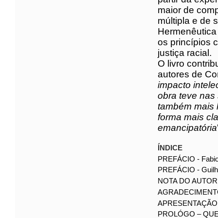
hermenêutic
obra incorpo
a experiênci
grupos subal
compreensão
múltipla e d
chama de He
uma reflexão
partir da per
O livro cont
certos autor
falaram sobr
primeira edi
será agora 
vezque esta 
a construçã
explica Adils
ÍNDICE
PREFÁCIO - Fabi