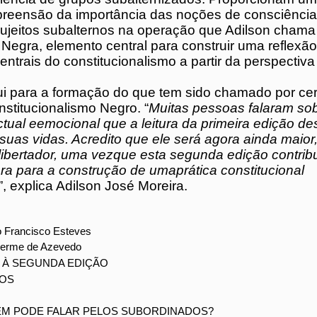
a de caráter emancipatório. A segunda ediçã
ra dois capítulos que abordam temas centrais
a do intérprete que pensa a partir da experiên
ternizados. Proporcionam um nível maior de
 da importância das noções de consciência
e sujeitos subalternos na operação que Adilson
rmenêutica Negra, elemento central para con
 sobre os princípios centrais do constituciona
spectiva a justiça racial.
ribui para a formação do que tem sido chamad
es de Constitucionalismo Negro. “
Muitas pess
e o impacto intelectual eemocional que a leitu
ção desta obra teve nas suas vidas. Acredito q
ainda maior, mas também mais libertador, um
segunda edição contribui de forma mais clara
o de umaprática constitucional emancipatória
on José Moreira.
o Francisco Esteves