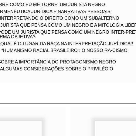
lherme de Azevedo
R À SEGUNDA EDIÇÃO
TOS
O
EM PODE FALAR PELOS SUBORDINADOS?
SOBRE COMO EU ME TORNEI UM JURISTA NEGRO
HERMENÊUTICA JURÍDICA E NARRATIVAS PESSOAIS
 – INTERPRETANDO O DIREITO COMO UM SUBALTERNO
 O JURISTA QUE PENSA COMO UM NEGRO E A MITOLOGIA L
– PODE UM JURISTA QUE PENSA COMO UM NEGRO INTER-P
ORMA OBJETIVA?
– QUAL É O LUGAR DA RAÇA NA INTERPRETAÇÃO JURÍ-DICA
 O “HUMANISMO RACIAL BRASILEIRO”: O NOSSO RA-CISMO
 – SOBRE A IMPORTÂNCIA DO PROTAGONISMO NEGRO
 – ALGUMAS CONSIDERAÇÕES SOBRE O PRIVILÉGIO