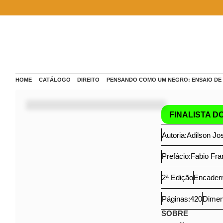
Configure sua experiência ajustando suas preferências. A
'Aceitar', você concorda com o armazenamento de cook
dispositivo para otimização da navegação e esforços de
Aceitar
Rejeita
HOME
CATÁLOGO
DIREITO
PENSANDO COMO UM NEGRO: ENSAIO DE 
FINALISTA DO
Autoria:
Adilson 
Prefácio:
Fabio 
2ª Edição
Encad
Páginas:
420
Dim
SOBRE