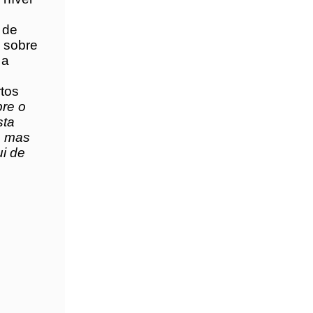
o da
 para
cia de
struir
lismo a
o por
oas
ra da
ue ele
a
 para
”,