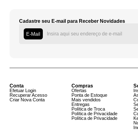
Ino Augsberg
Gustavo Ma
Cadastre seu E-mail para Receber Novidades
E-Mail
Conta
Compras
S
Efetuar Login
Ofertas
In
Recuperar Acesso
Ponta de Estoque
A