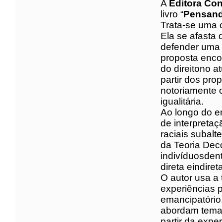
A
Editora Co
aclamado liv
Hermenêutica
Trata-se uma
constitucion
objetividad
politicamen
pressuposto 
paradigma co
propósitos e
notoriament
sociedade igu
Ao longo do 
processo de 
membros de g
formulações 
Adilson José
dos sistemas
eindireta a 
O autor usa 
jurídicas e 