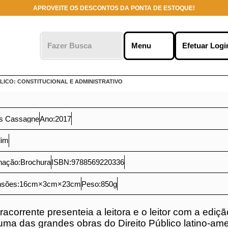
APROVEITE OS DESCONTOS DA PONTA DE ESTOQUE!
o clicar em
ies no seu
 marketing.
Me
r
LICO: CONSTITUCIONAL E ADMINISTRATIVO
rlos Cassagne
Ano:
2017
Valim
rnação:
Brochura
ISBN:
9788569220336
ensões:
16
cm
×
3
cm
×
23
cm
Peso:
850
g
ntracorrente presenteia a leitora e o leitor co
ortuguês de uma das grandes obras do Direit