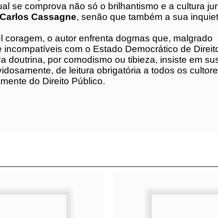
no-americano, por meio da qual se comprova n
o e a cultura jurídica do Prof.
Juan Carlos Cass
mbém a sua inquietude intelectual.
el coragem, o autor enfrenta dogmas que,
solutamente incompatíveis com o Estado
de Direito, grande parte da doutrina, por
 tibieza, insiste em sustentar.
duvidosamente, de leitura obrigatória a todos o
Direito, notadamente do Direito Público.