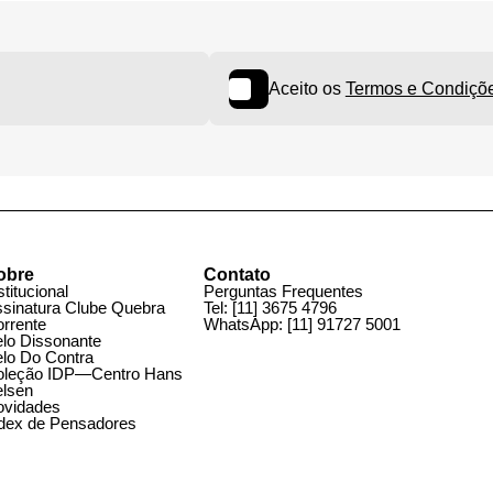
Aceito os
Termos e Cond
obre
Contato
stitucional
Perguntas Frequentes
ssinatura Clube Quebra
Tel:
[11] 3675 4796
orrente
WhatsApp:
[11] 91727 5001
elo Dissonante
elo Do Contra
oleção IDP—Centro Hans
elsen
ovidades
ndex de Pensadores