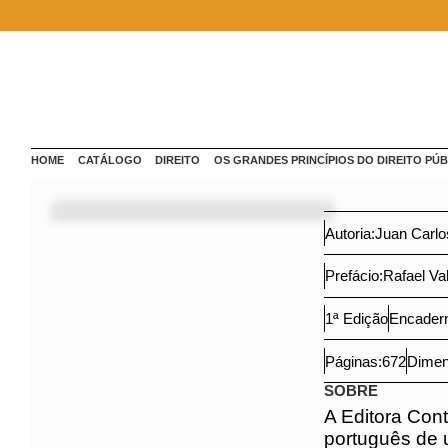
Configure sua experiência ajustando suas preferências. A
'Aceitar', você concorda com o armazenamento de cook
dispositivo para otimização da navegação e esforços de
Aceitar
Rejeita
HOME
CATÁLOGO
DIREITO
OS GRANDES PRINCÍPIOS DO DIREITO PÚB
Autoria:
Juan Ca
Prefácio:
Rafael 
1ª Edição
Encade
Páginas:
672
Dim
SOBRE
A Editora Co
edição em p