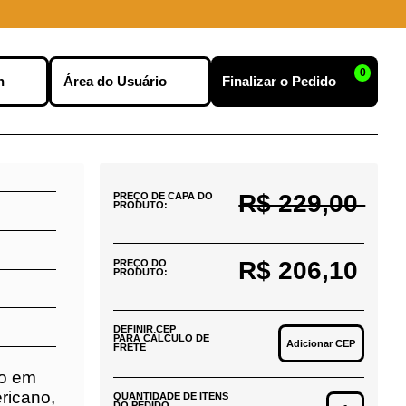
0
nu
Efetuar Login
Finalizar o Pedido
R$ 229,00
PREÇO DE CAPA DO
PRODUTO:
R$ 206,10
PREÇO DO
PRODUTO:
DEFINIR CEP
PARA CÁLCULO DE
Adicionar CEP
FRETE
m a
o
QUANTIDADE DE ITENS
DO PEDIDO