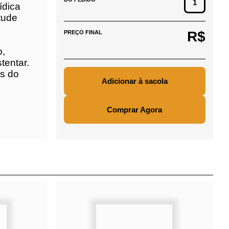
ão só
agne
,
R$
PREÇO FINAL
s
Comprar Agora