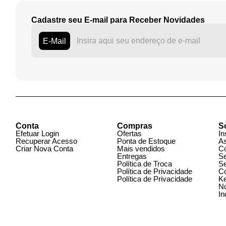
Cadastre seu E-mail para Receber Novidades
E-Mail
Conta
Compras
S
Efetuar Login
Ofertas
In
Recuperar Acesso
Ponta de Estoque
A
Criar Nova Conta
Mais vendidos
C
Entregas
S
Política de Troca
S
Política de Privacidade
C
Política de Privacidade
K
N
I