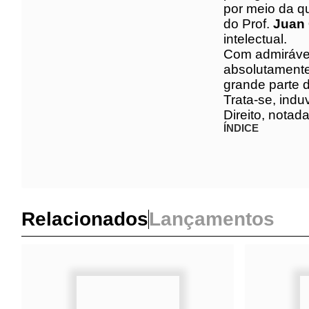
Público lati
o brilhantism
senão que ta
Com admiráv
malgrado ab
Democrático 
comodismo ou
Trata-se, in
cultores do 
ÍNDICE
Relacionados
Lançamentos