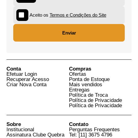
R$ 277,20
R$ 308,00
R$ 207,00
R$ 230,00
Direito do seguro
Comentários à Lei
contemporâneo
de Recuperação de
Edição
Empresas e Falência:
Comemorativa dos
Lei n. 11.101, de 09 de
20 anos do IBDS - 2
fevereiro de 2005 -
vols.
Ponta de Estoque
Fernando Antonio Maia da
Ernesto Tzirulnik
Cunha e Maria Rita Rebello
Pinho Dias
Ver Mais Livros Relacionados
Cadastre seu E-mail para
Receber Novidades