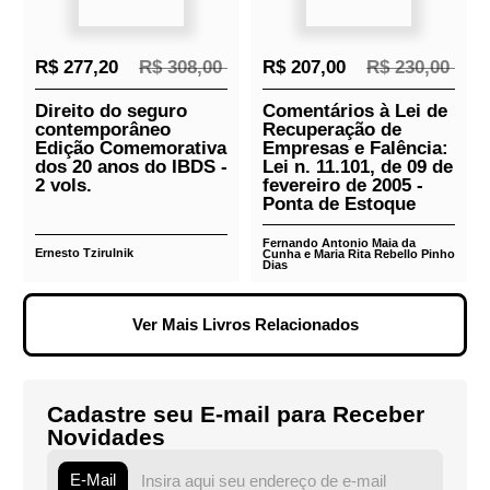
R$ 85,50
R$ 95,00
R$ 67,50
R$ 75,00
Violência e
A teoria comunista
Messianismo
do Direito
Petar Bojanić
Hans Kelsen