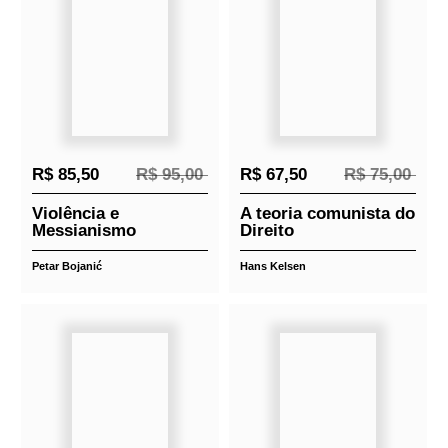
ÍNDICE
APRESENTAÇÃO – MOSAICOS DE HISTÓRIA
DO DIREITO
PREFÁCIO – JUSTINIANO, FRIEDRICH
WILHELM, LUIZ INÁCIO LULA DA SILVA
OFF THE RECORD
CAPÍTULO I – LIÇÕES DE ESCRITA DO
DIREITO
CAPÍTULO II – DO TRADUZIR À LEI
CAPÍTULO III –- DE DOCUMENTOS A AUTOS
CAPÍTULO IV – DA CHANCELARIA AO
ARQUIVO
CAPÍTULO V – DO ESCRITÓRIO À PROTEÇÃO
DE DADOS
CAPÍTULO VI – AUTOS-ICONS
REFERÊNCIAS BIBLIOGRÁFICAS
Relacionados
Lançamentos