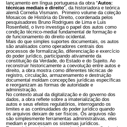
Páginas:
618
Peso:
900
g
SOBRE
“(...) Você tem em mãos o mais criativo dos livros da
História do Direito que você já viu. Autos: técnicas
mediais e Direito é um monumento das ciências
humanas e, em tempos de tanta pobreza intelectual,
tanta indigência colonial de nossas (lá elas) elites
acadêmicas, é quase que um milagre vê-lo surgir de
onde menos o cristão poderia esperar, a saber, do
Direito e da Europa, ou por outra, de uma faculdade de
Direito e da Alemanha”. - BRUNO RODRIGUES DE
LIMA
A
Editora Contracorrente
tem a honra de
anunciar o lançamento em língua portuguesa
da obra “
Autos: técnicas mediais e direito
”, da
historiadora e teórica alemã Cornelia Vismann.
Primeiro volume da coleção Mosaicos de
História do Direito, coordenada pelos
pesquisadores Bruno Rodrigues de Lima e Luis