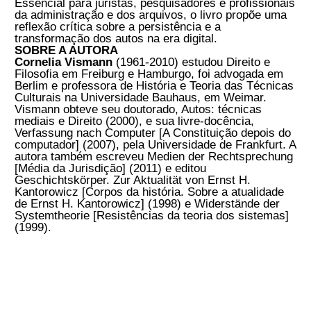
Rosenfield, o livro investiga o papel dos autos
como condição técnico-medial fundamental
de formação e de funcionamento do direito
ocidental.
Mais do que simples suportes documentais, os
autos são analisados como operadores
centrais dos processos de formalização,
diferenciação e exercício do poder jurídico,
participando ativamente da constituição da
Verdade, do Estado e do Sujeito. Ao reconstruir
historicamente a coevolução entre autos e
direito, a obra mostra como diferentes técnicas
de registro, circulação, armazenamento e
destruição documental moldam concepções
jurídicas específicas e reorganizam as formas
de autoridade e administração.
No contexto atual da digitalização e do
governo dos dados, a obra reflete sobre a
imaterialização dos autos e seus efeitos
regulatórios, interrogando os limites e as
continuidades do poder jurídico quando os
arquivos deixam de ser físicos. Os arquivos não
são simplesmente ferramentas administrativas,
eles mediam e processam os sistemas
jurídicos. Essencial para juristas, pesquisadores
e profissionais da administração e dos
arquivos, o livro propõe uma reflexão crítica