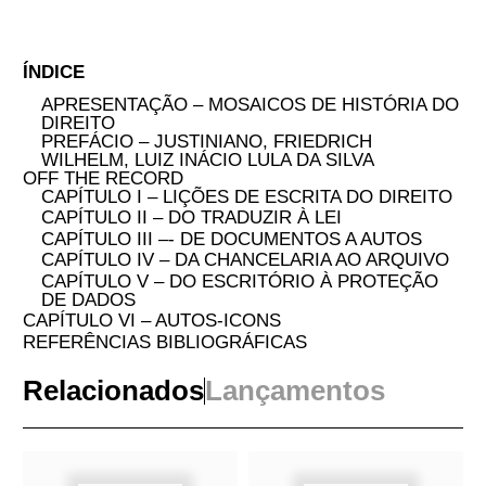
sobre a persistência e a transformação dos
autos na era digital.
SOBRE A AUTORA
Cornelia Vismann
(1961-2010) estudou Direito e
Filosofia em Freiburg e Hamburgo, foi
advogada em Berlim e professora de História e
Teoria das Técnicas Culturais na Universidade
Bauhaus, em Weimar. Vismann obteve seu
doutorado, Autos: técnicas mediais e Direito
(2000), e sua livre-docência, Verfassung nach
Computer [A Constituição depois do
computador] (2007), pela Universidade de
Frankfurt. A autora também escreveu Medien
der Rechtsprechung [Média da Jurisdição]
(2011) e editou Geschichtskörper. Zur
Aktualität von Ernst H. Kantorowicz [Corpos da
história. Sobre a atualidade de Ernst H.
Kantorowicz] (1998) e Widerstände der
Systemtheorie [Resistências da teoria dos
sistemas] (1999).