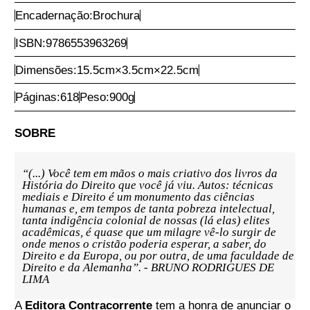
Comprar Agora
Autoria:
Cornelia Vismann
Tradutor:
Ricardo Spindola Diniz
Prefácio:
Bruno Rodrigues de Lima
Ano:
2026
1ª Edição
Encadernação:
Brochura
ISBN:
9786553963269
Dimensões:
15.5
cm
×
3.5
cm
×
22.5
cm