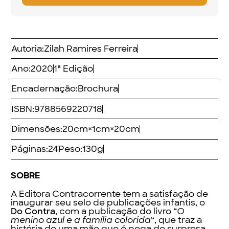
Autoria:
Zilah Ramires Ferreira
Ano:
2020
1ª Edição
Encadernação:
Brochura
ISBN:
9788569220718
Dimensões:
20
cm
×
1
cm
×
20
cm
Páginas:
24
Peso:
130
g
SOBRE
A Editora Contracorrente tem a satisfação de
inaugurar seu selo de publicações infantis, o
Do Contra
, com a publicação do livro “
O
menino azul e a família colorida
“, que traz a
história de uma mãe que é pega de surpresa