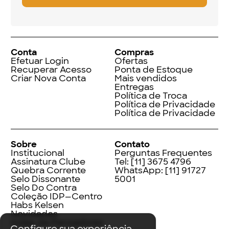
Conta
Compras
Efetuar Login
Ofertas
Recuperar Acesso
Ponta de Estoque
Criar Nova Conta
Mais vendidos
Entregas
Política de Troca
Política de Privacidade
Política de Privacidade
Sobre
Contato
Institucional
Perguntas Frequentes
Assinatura Clube
Tel:
[11] 3675 4796
Quebra Corrente
WhatsApp:
[11] 91727
Selo Dissonante
5001
Selo Do Contra
Coleção IDP—Centro
Habs Kelsen
Novidades
Index de Pensadores
Configure sua experiência