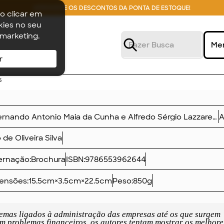
APROVEITE OS DESCONTOS DA PONTA DE ESTOQUE!
o clicar em
ies no seu
 marketing.
Me
r
5
Fernando Antonio Maia da Cunha e Alfredo Sérgio Lazzareschi Neto
A
 de Oliveira Silva
rnação:
Brochura
ISBN:
9786553962644
ensões:
15.5
cm
×
3.5
cm
×
22.5
cm
Peso:
850
g
emas ligados à administração das empresas até os que surgem
 problemas financeiros, os autores tentam mostrar os melhore