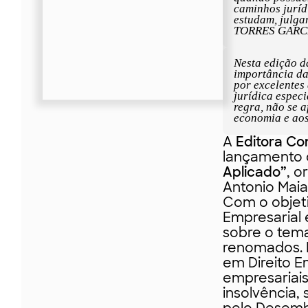
caminhos juríd
estudam, julg
TORRES GARC
Nesta edição d
importância da
por excelentes
jurídica espec
regra, não se 
economia e ao
A
Editora Co
lançamento 
Aplicado”
, o
Antonio Maia
Com o objeti
Empresarial 
sobre o tema
renomados. M
em Direito 
empresariais
insolvência, 