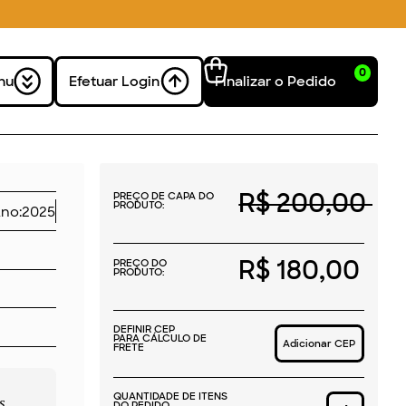
0
nu
Efetuar Login
Finalizar o Pedido
R$ 200,00
PREÇO DE CAPA DO
PRODUTO:
no:
2025
R$ 180,00
PREÇO DO
PRODUTO:
DEFINIR CEP
PARA CÁLCULO DE
Adicionar CEP
FRETE
QUANTIDADE DE ITENS
s
DO PEDIDO