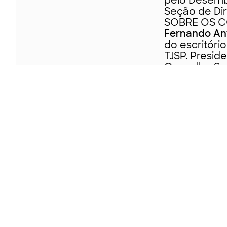
pelo Desemba
Seção de Dir
SOBRE OS 
Fernando An
do escritór
TJSP. Presid
Conselho Sup
Paulista da 
2016). Memb
Professor do
da EPM (2012
Perspectivas
“Direito Empr
“Autonomia p
Desconsidera
perspectivas
“Sociedades 
Recuperação
Maria Rita R
PUC-SP.
Alfredo Sérg