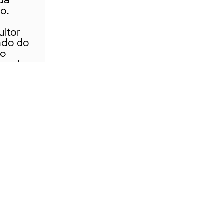
 da
o.
ltor
ado do
do
Escola
014-
.
arial
PC:
e
 obra
ra
 de
 Juíza
pela