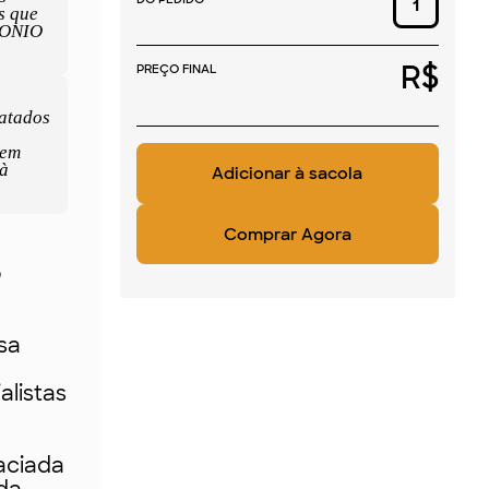
s que
NTONIO
R$
PREÇO FINAL
ratados
 em
 à
Comprar Agora
o
sa
alistas
faciada