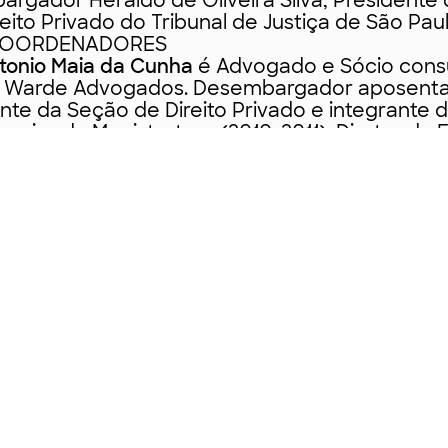
rgador Heraldo de Oliveira Silva, Presidente
eito Privado do Tribunal de Justiça de São Paul
COORDENADORES
tonio Maia da Cunha
é Advogado e Sócio consu
io Warde Advogados. Desembargador aposent
ente da Seção de Direito Privado e integrante 
erior da Magistratura (2010-2011). Diretor da 
Magistratura e Escola Judicial dos Servidores (2
ro do Conselho Superior da ENFAM (2014-2016)
s cursos de Pós-graduação em Direito Empres
 a 2019). Coordenador das obras coletivas “C
 da Magistratura”, “Contencioso Empresarial” 
esarial Aplicado, volumes 1, 2, 3 e 4”. Autor da
atrimonial das Sociedades Limitadas vs.
ção da Personalidade Jurídica: desafios e
 da Lei de Liberdade Econômica”, autor da ob
Limitadas” e autor da obra Comentários à Lei
 de Empresas e Falência”, em coautoria com a
ebello Pinho Dias. Mestre em Direito Comercial 
io Lazzareschi Neto
é Advogado e árbitro com