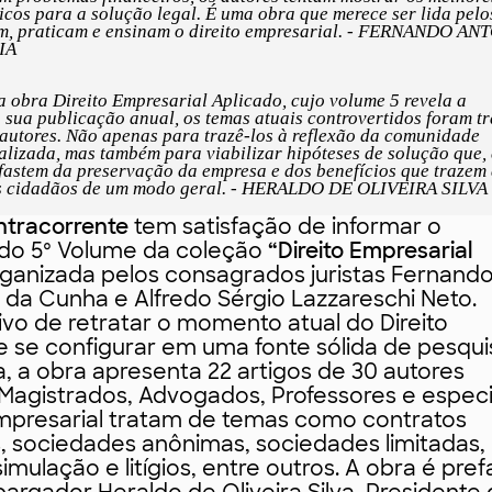
icos para a solução legal. É uma obra que merece ser lida pelo
am, praticam e ensinam o direito empresarial. - FERNANDO A
IA
a obra Direito Empresarial Aplicado, cujo volume 5 revela a
 sua publicação anual, os temas atuais controvertidos foram t
 autores. Não apenas para trazê-los à reflexão da comunidade
ializada, mas também para viabilizar hipóteses de solução que,
afastem da preservação da empresa e dos benefícios que trazem
s cidadãos de um modo geral. - HERALDO DE OLIVEIRA SILVA
ntracorrente
tem satisfação de informar o
do 5º Volume da coleção
“Direito Empresarial
rganizada pelos consagrados juristas Fernand
 da Cunha e Alfredo Sérgio Lazzareschi Neto.
vo de retratar o momento atual do Direito
e se configurar em uma fonte sólida de pesqui
, a obra apresenta 22 artigos de 30 autores
agistrados, Advogados, Professores e especi
Empresarial tratam de temas como contratos
, sociedades anônimas, sociedades limitadas,
simulação e litígios, entre outros. A obra é pre