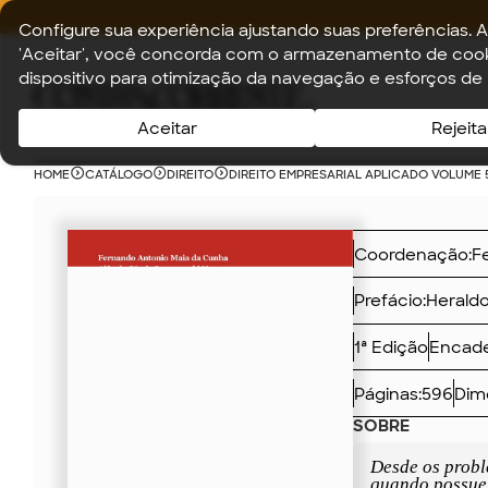
Configure sua experiência ajustando suas preferências. A
'Aceitar', você concorda com o armazenamento de cook
dispositivo para otimização da navegação e esforços de
Aceitar
Rejeita
HOME
CATÁLOGO
DIREITO
DIREITO EMPRESARIAL APLICADO VOLUME 
Coordenação:
Prefácio:
Heraldo
1ª Edição
Encade
Páginas:
596
Dim
SOBRE
Desde os probl
quando possuem