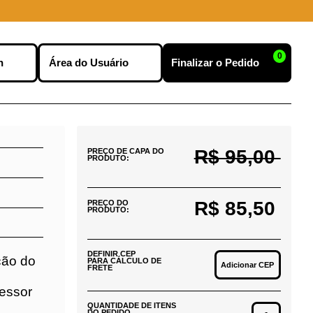
0
nu
Efetuar Login
Finalizar o Pedido
R$ 95,00
PREÇO DE CAPA DO
PRODUTO:
R$ 85,50
PREÇO DO
PRODUTO:
DEFINIR CEP
PARA CÁLCULO DE
Adicionar CEP
FRETE
e
a do
QUANTIDADE DE ITENS
DO PEDIDO