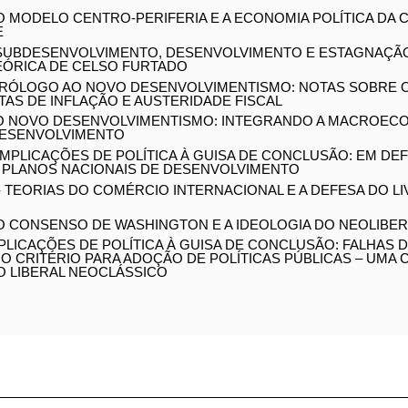
- RAÍZES CONCEITUAIS DO DESENVOLVIMENTISMO
 - O DESENVOLVIMENTISMO CLÁSSICO E DESDOBRAMENTO
 - O MODELO CENTRO-PERIFERIA E A ECONOMIA POLÍTICA 
M E HOJE
 - SUBDESENVOLVIMENTO, DESENVOLVIMENTO E ESTAGNAÇ
TEÓRICA DE CELSO FURTADO
- PRÓLOGO AO NOVO DESENVOLVIMENTISMO: NOTAS SOBR
TAS DE INFLAÇÃO E AUSTERIDADE FISCAL
 - O NOVO DESENVOLVIMENTISMO: INTEGRANDO A
MIA À TEORIA DO DESENVOLVIMENTO
 - IMPLICAÇÕES DE POLÍTICA À GUISA DE CONCLUSÃO: EM
ETORNO DOS PLANOS NACIONAIS DE DESENVOLVIMENTO
I - TEORIAS DO COMÉRCIO INTERNACIONAL E A DEFESA DO
- O CONSENSO DE WASHINGTON E A IDEOLOGIA DO
SMO
IMPLICAÇÕES DE POLÍTICA À GUISA DE CONCLUSÃO: FALH
O CRITÉRIO PARA ADOÇÃO DE POLÍTICAS PÚBLICAS – U
ARGUMENTO LIBERAL NEOCLÁSSICO