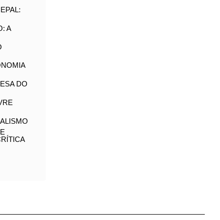
S
DA
ÃO: A
E O
 LIVRE
AS DE
MA