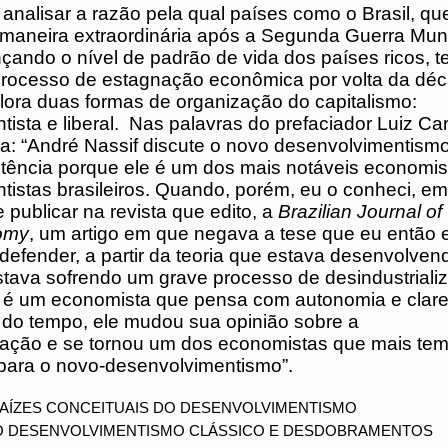
a analisar a razão pela qual países como o Bras
am de maneira extraordinária após a Segunda
al e estavam alcançando o nível de padrão d
ricos, terem entrado num processo de estagn
or volta da década de 80. A obra explora dua
ganização do capitalismo: desenvolvimentista
palavras do prefaciador Luiz Carlos Bresser-Per
if discute o novo desenvolvimentismo com gr
 porque ele é um dos mais notáveis economi
ntistas brasileiros. Quando, porém, eu o conh
 acabara de publicar na revista que edito, a
Br
olitical Economy
, um artigo em que negava a t
 estava começando a defender, a partir da te
esenvolvendo, de que o Brasil estava sofren
so de desindustrialização. André, porém, é u
que pensa com autonomia e clareza. Com o p
e mudou sua opinião sobre a desindustrializa
 dos economistas que mais tem feito contrib
-desenvolvimentismo”.