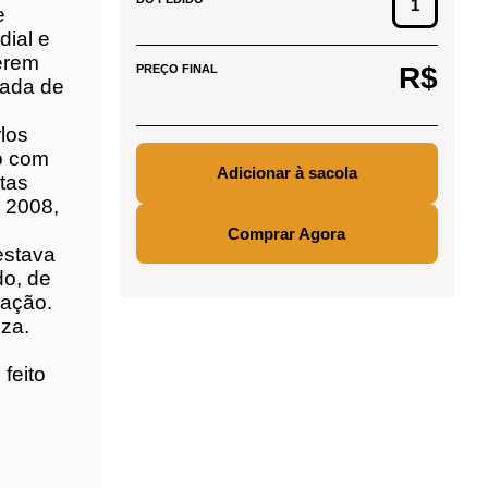
il,
e vida
R$
PREÇO FINAL
ação
s
 e
eira:
ande
stas
eci,
Comprar Agora
azilian
ese
oria
do um
m
assar
ção e
uições