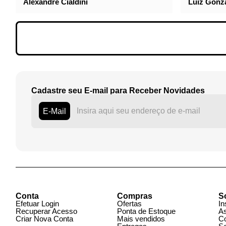
tributação e seu impacto no
crescimento econômico
Pedro Humberto Bruno de Carvalho
Junior, Claudia M. De Cesare e
Alexandre Cialdini
Luiz Gonz
Cadastre seu E-mail para Receber Novidades
E-Mail