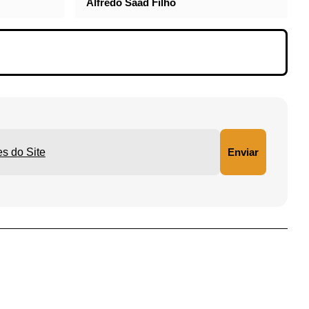
pandemia
a
Alfredo Saad Filho
ições do Site