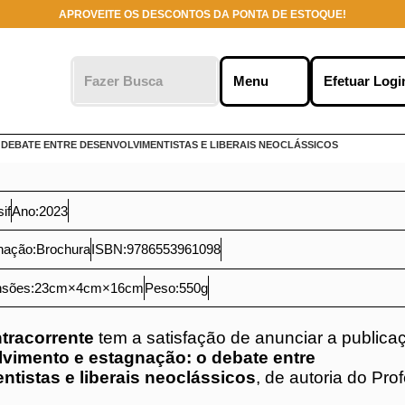
APROVEITE OS DESCONTOS DA PONTA DE ESTOQUE!
o clicar em
ies no seu
 marketing.
Me
r
DEBATE ENTRE DESENVOLVIMENTISTAS E LIBERAIS NEOCLÁSSICOS
ssif
Ano:
2023
rnação:
Brochura
ISBN:
9786553961098
ensões:
23
cm
×
4
cm
×
16
cm
Peso:
550
g
ntracorrente
tem a satisfação de anunciar a
o livro
Desenvolvimento e estagnação: o debat
olvimentistas e liberais neoclássicos
, de autori
dré Nassif
.