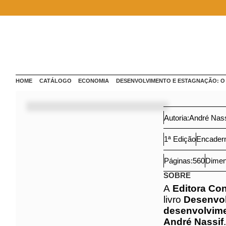
Configure sua experiência ajustando suas preferências. A
'Aceitar', você concorda com o armazenamento de cook
dispositivo para otimização da navegação e esforços de
Aceitar
Rejeita
HOME
CATÁLOGO
ECONOMIA
DESENVOLVIMENTO E ESTAGNAÇÃO: O 
Autoria:
André Na
1ª Edição
Encade
Páginas:
560
Dim
SOBRE
A
Editora Co
publicação d
entre desenv
Professor
An