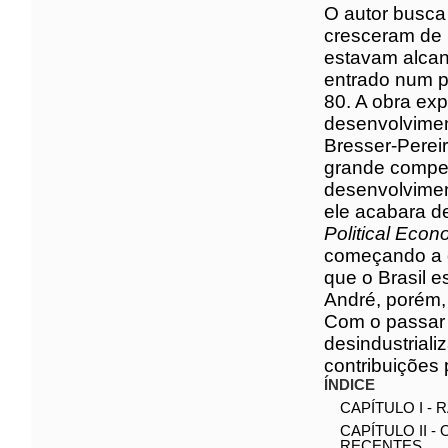
O autor busc
que crescer
Guerra Mundi
dos países 
econômica p
formas de or
liberal. Nas 
“André Nass
competência
desenvolvime
em 2008, ele
Journal of P
que eu então
que estava d
grave proces
economista 
do tempo, el
se tornou um
para o novo
ÍNDICE