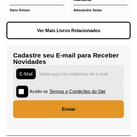
Fabrício Augusto de Oliveira
Sabrina Nasser de Carvalho
R$ 189,00
R$ 210,00
R$ 135,00
R$ 150,00
Direito Público
O Filósofo do
Austríaco: um
Diálogo: Norberto
esboço apresentado
Bobbio - um esboço
em perspectiva
da sua Filosofia
histórica
Jurídica no contexto
da Jusfilosofia
italiana
Hans Kelsen
Alessandro Serpe