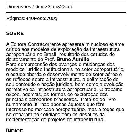
Comprar Agora
Autoria:
Bruno Aurélio
Ano:
2017
1ª Edição
Encadernação:
Brochura
ISBN:
9788569220251
Dimensões:
16
cm
×
3
cm
×
23
cm
Páginas:
440
Peso:
700
g