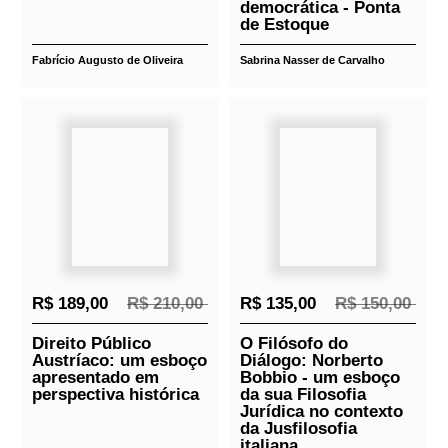
Relacionados
Lançamentos
R$ 72,00
R$ 80,00
R$ 15,00
R$ 150,00
Uma pequena
Processos coletivos
história da
e políticas públicas:
tributação e do
mecanismos para
federalismo fiscal no
garantia de uma
brasil
prestação
jurisdicional
democrática - Ponta
de Estoque