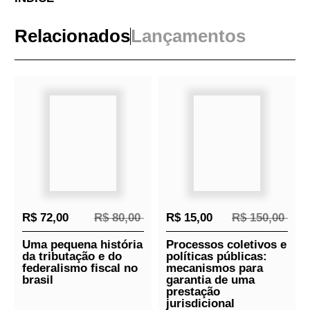
SOBRE
A Editora Contracorrente apresenta minucioso
exame crítico aos modelos de exploração da
infraestrutura aeroportuária no Brasil, resultado
dos estudos de doutoramento do Prof.
Bruno
Aurélio
.
Para compreensão dos avanços e mudanças
dos modelos jurídico-institucionais no setor
aeroportuário, o estudo aborda o
desenvolvimento do setor aéreo e os reflexos
sobre a infraestrutura, a delimitação de seu
conteúdo e noção jurídica, bem como a
evolução normativa da infraestrutura
aeroportuária. O trabalho expõe, ademais, as
formas de exploração dos principais
aeroportos brasileiros. Trata-se de livro
sumamente útil não apenas àqueles que têm
interesse no mercado aeroportuário, mas a
todos que se deparam no cotidiano com os
desafios da implementação de projetos de
infraestrutura.
ÍNDICE