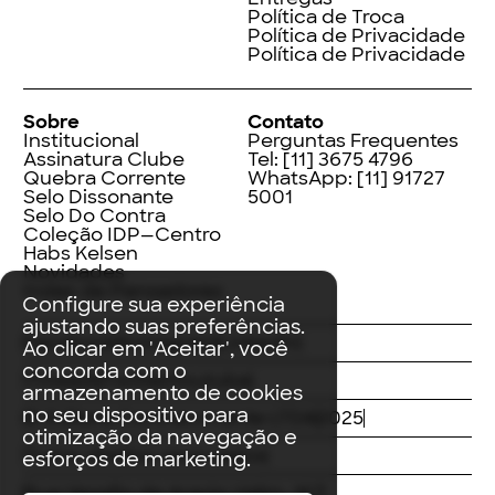
Política de Troca
Política de Privacidade
Política de Privacidade
Sobre
Contato
Institucional
Perguntas Frequentes
Assinatura Clube
Tel:
[11] 3675 4796
Quebra Corrente
WhatsApp:
[11] 91727
Selo Dissonante
5001
Selo Do Contra
Coleção IDP—Centro
Habs Kelsen
Novidades
Index de Pensadores
Configure sua experiência
ajustando suas preferências.
Facebook
Instagram
LinkedIn
Ao clicar em 'Aceitar', você
concorda com o
Threads
Twitter
Youtube
armazenamento de cookies
no seu dispositivo para
© Editora Contracorrente LTDA
2025
otimização da navegação e
Todos direitos reservados
esforços de marketing.
Rua Vergílio de Araújo Valim, 167