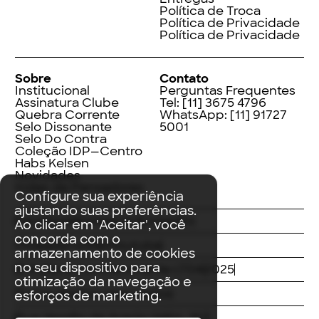
Política de Troca
Política de Privacidade
Política de Privacidade
Sobre
Contato
Institucional
Perguntas Frequentes
Assinatura Clube
Tel:
[11] 3675 4796
Quebra Corrente
WhatsApp:
[11] 91727
Selo Dissonante
5001
Selo Do Contra
Coleção IDP—Centro
Habs Kelsen
Novidades
Index de Pensadores
Configure sua experiência
ajustando suas preferências.
Facebook
Instagram
LinkedIn
Ao clicar em 'Aceitar', você
concorda com o
Threads
Twitter
Youtube
armazenamento de cookies
no seu dispositivo para
© Editora Contracorrente LTDA
2025
otimização da navegação e
Todos direitos reservados
esforços de marketing.
Rua Vergílio de Araújo Valim, 167