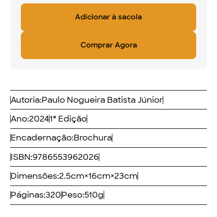
Comprar Agora
Autoria:
Paulo Nogueira Batista Júnior
Ano:
2024
1ª Edição
Encadernação:
Brochura
ISBN:
9786553962026
Dimensões:
2.5
cm
×
16
cm
×
23
cm
Páginas:
320
Peso:
510
g