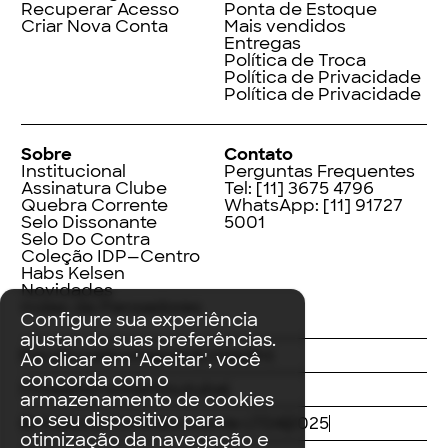
Recuperar Acesso
Ponta de Estoque
Criar Nova Conta
Mais vendidos
Entregas
Política de Troca
Política de Privacidade
Política de Privacidade
Sobre
Contato
Institucional
Perguntas Frequentes
Assinatura Clube
Tel:
[11] 3675 4796
Quebra Corrente
WhatsApp:
[11] 91727
Selo Dissonante
5001
Selo Do Contra
Coleção IDP—Centro
Habs Kelsen
Novidades
Index de Pensadores
Configure sua experiência
ajustando suas preferências.
Facebook
Instagram
LinkedIn
Ao clicar em 'Aceitar', você
concorda com o
Threads
Twitter
Youtube
armazenamento de cookies
no seu dispositivo para
© Editora Contracorrente LTDA
2025
otimização da navegação e