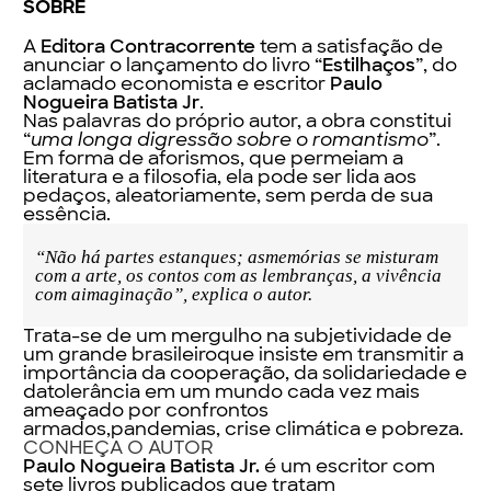
SOBRE
A
Editora Contracorrente
tem a satisfação de
anunciar o lançamento do livro “
Estilhaços
”, do
aclamado economista e escritor
Paulo
Nogueira Batista Jr
.
Nas palavras do próprio autor, a obra constitui
“
uma longa digressão sobre o romantismo
”.
Em forma de aforismos, que permeiam a
literatura e a filosofia, ela pode ser lida aos
pedaços, aleatoriamente, sem perda de sua
essência.
“Não há partes estanques; asmemórias se misturam
com a arte, os contos com as lembranças, a vivência
com aimaginação”, explica o autor.
Trata-se de um mergulho na subjetividade de
um grande brasileiroque insiste em transmitir a
importância da cooperação, da solidariedade e
datolerância em um mundo cada vez mais
ameaçado por confrontos
armados,pandemias, crise climática e pobreza.
CONHEÇA O AUTOR
Paulo Nogueira Batista Jr.
é um escritor com
sete livros publicados que tratam