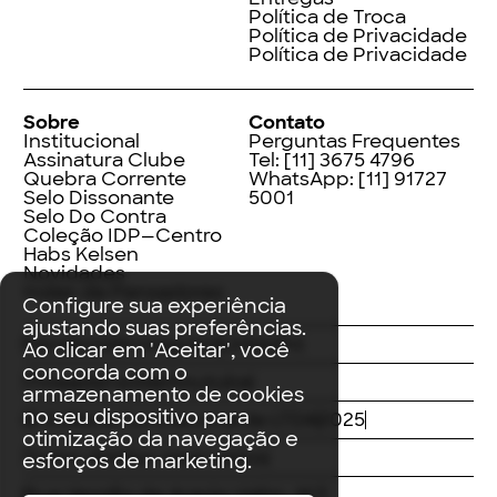
Política de Troca
Política de Privacidade
Política de Privacidade
Sobre
Contato
Institucional
Perguntas Frequentes
Assinatura Clube
Tel:
[11] 3675 4796
Quebra Corrente
WhatsApp:
[11] 91727
Selo Dissonante
5001
Selo Do Contra
Coleção IDP—Centro
Habs Kelsen
Novidades
Index de Pensadores
Configure sua experiência
ajustando suas preferências.
Facebook
Instagram
LinkedIn
Ao clicar em 'Aceitar', você
concorda com o
Threads
Twitter
Youtube
armazenamento de cookies
no seu dispositivo para
© Editora Contracorrente LTDA
2025
otimização da navegação e
Todos direitos reservados
esforços de marketing.
Rua Vergílio de Araújo Valim, 167