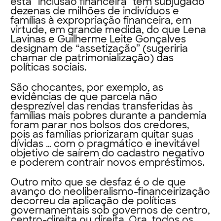
esta “inclusão financeira” tem subjugado
dezenas de milhões de indivíduos e
famílias à expropriação financeira, em
virtude, em grande medida, do que Lena
Lavinas e Guilherme Leite Gonçalves
designam de “assetização” (sugeriria
chamar de patrimonialização) das
políticas sociais.
São chocantes, por exemplo, as
evidências de que parcela não
desprezível das rendas transferidas às
famílias mais pobres durante a pandemia
foram parar nos bolsos dos credores,
pois as famílias priorizaram quitar suas
dívidas … com o pragmático e inevitável
objetivo de saírem do cadastro negativo
e poderem contrair novos empréstimos.
Outro mito que se desfaz é o de que
avanço do neoliberalismo-financeirização
decorreu da aplicação de políticas
governamentais sob governos de centro,
centro-direita ou direita. Ora, todos os