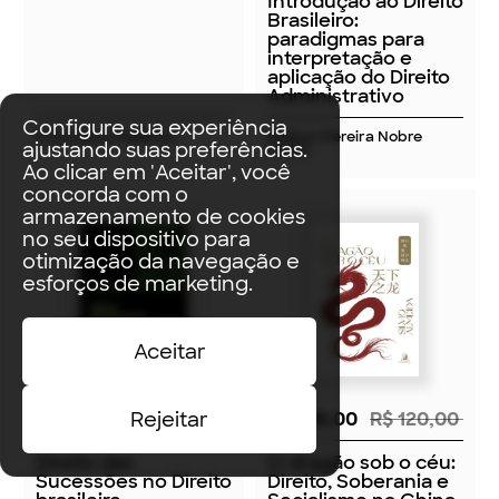
Introdução ao Direito
Brasileiro:
paradigmas para
interpretação e
aplicação do Direito
Administrativo
Configure sua experiência
Francesco Pallante
Edilson Pereira Nobre
ajustando suas preferências.
Junior
Ao clicar em 'Aceitar', você
concorda com o
armazenamento de cookies
no seu dispositivo para
otimização da navegação e
esforços de marketing.
Aceitar
R$ 144,00
R$ 160,00
R$ 108,00
R$ 120,00
Rejeitar
Direito das
O dragão sob o céu:
Sucessões no Direito
Direito, Soberania e