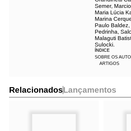
Coutinho, Ja
Cirino dos S
de Paula, Le
Castanho de 
Semer, Marci
Oliveira, Ma
Marília Guim
Moraes, Ney B
Pierre Souto
Simone Nacif
Regina Perei
ÍNDICE
SOBRE OS AUT
ARTIGOS
Relacionados
Lançamentos