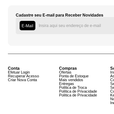
Cadastre seu E-mail para Receber Novidades
E-Mail
Conta
Compras
S
Efetuar Login
Ofertas
In
Recuperar Acesso
Ponta de Estoque
A
Criar Nova Conta
Mais vendidos
C
Entregas
S
Política de Troca
S
Política de Privacidade
C