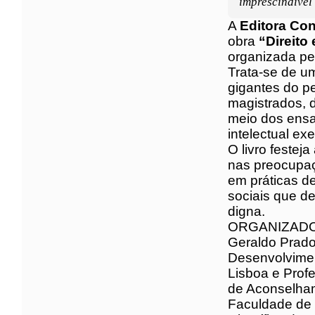
imprescindíve
A
Editora Co
lançamento 
Rubens Casa
Valim.
Trata-se de 
de gigantes 
magistrados,
por meio do
imensa influ
O livro fest
acompanha n
deve ser co
e de ampliaç
por condiçõe
ORGANIZAD
Geraldo Prad
Investigação
Universidade
mesma Unive