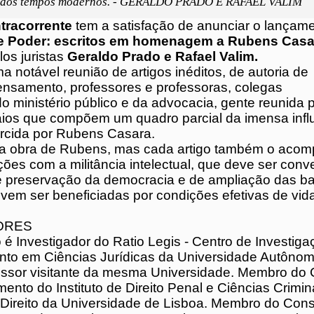
l dos tempos modernos. - GERALDO PRADO E RAFAEL VALIM
ntracorrente
tem a satisfação de anunciar o
da obra
“Direito e Poder: escritos em homenag
ra”
, organizada pelos juristas
Geraldo Prado e 
uma notável reunião de artigos inéditos, de au
do pensamento, professores e professoras, c
 do ministério público e da advocacia, gente 
s ensaios que compõem um quadro parcial da
ência intelectual exercida por Rubens Casara.
eja a obra de Rubens, mas cada artigo também
as preocupações com a militância intelectual
nvertida em práticas de preservação da demo
ão das bases sociais que devem ser benefici
s efetivas de vida digna.
ORES
o é Investigador do Ratio Legis - Centro de
 e Desenvolvimento em Ciências Jurídicas da
 Autônoma de Lisboa e Professor visitante da
rsidade. Membro do Comitê de Aconselhame