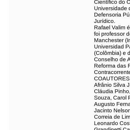
do Instituto
de Direito d
Científico d
(JusGov - Un
Investigação
de Janeiro - 
Rafael Valim
(PUC/SP), on
da Universit
Normandie (
Universidad 
Comahue (Ar
da Fundação 
Relações ent
Contracorre
COAUTORE
Afrânio Silv
Carvalho, An
Melchior, Br
Hassan Chou
Gisele Citta