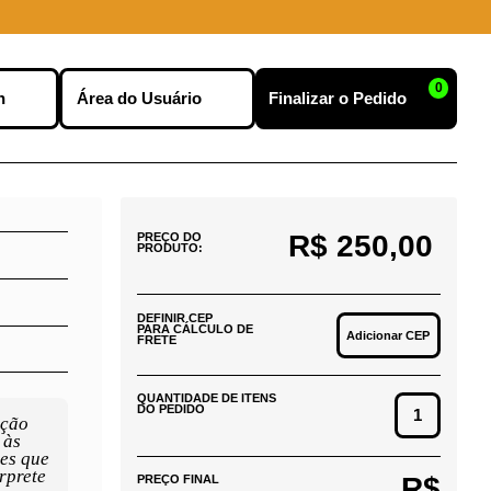
0
nu
Efetuar Login
Finalizar o Pedido
R$ 250,00
PREÇO DO
PRODUTO:
DEFINIR CEP
PARA CÁLCULO DE
Adicionar CEP
FRETE
QUANTIDADE DE ITENS
DO PEDIDO
rção
 às
des que
rprete
R$
PREÇO FINAL