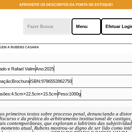
APROVEITE OS DESCONTOS DA PONTA DE ESTOQUE!
o clicar em
ies no seu
 marketing.
Me
r
GEM A RUBENS CASARA
Prado e Rafael Valim
Ano:
2025
rnação:
Brochura
ISBN:
9786553962750
ensões:
4.5
cm
×
22.5
cm
×
15.5
cm
Peso:
1000
g
os primeiros textos sobre processo penal, denunciando a disto
iscurso e da prática do arbitramento institucional de castigos,
ais contemporâneas, que exploram o labirinto das subjetivida
 momento atual, Rubens mostrou-se digno de ser lido como inté