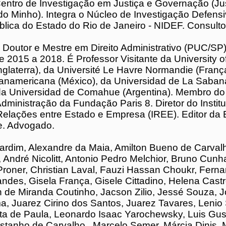
 de Direito Penal e Ciências Criminais da Facul
a Universidade de Lisboa. Membro do Conselh
o Centro de Investigação em Justiça e Gover
iversidade do Minho). Integra o Núcleo de
 Defensiva da Defensoria Pública do Estado do
NIDEF. Consultor Jurídico.
 é Doutor e Mestre em Direito Administrativo
de foi professor de 2015 a 2018. É Professor Vi
y of Manchester (Inglaterra), da Université Le 
França), da Universidad Panamericana (México
de La Sabana (Colômbia) e da Universidad de
gentina). Membro do Conselho de Administr
Paris 8. Diretor do Instituto para Reforma das
re Estado e Empresa (IREE). Editor da Editora
nte. Advogado.
S
a Jardim, Alexandre da Maia, Amilton Bueno de
a Cláudia Pinho, André Nicolitt, Antonio Pedro
uno Cunha Souza, Carol Proner, Christian Laval,
kr, Fernando Augusto Fernandes, Gisela Franç
dino, Helena Castro, Jacinto Nelson de Miranda