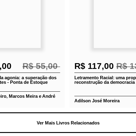
,00
R$ 55,00
R$ 117,00
R$ 1
 da agonia: a superação
Letramento Racial: uma p
viventes - Ponta de
de reconstrução da democ
brasileira
iro, Marcos Meira e
eni
Adilson José Moreira