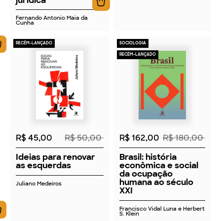
Fernando Antonio Maia da
Cunha
RECÉM-LANÇADO
SOCIOLOGIA
RECÉM-LANÇADO
2026
2026
R$ 45,00
R$ 50,00
R$ 162,00
R$ 180,00
Ideias para renovar
Brasil: história
as esquerdas
econômica e social
da ocupação
humana ao século
Juliano Medeiros
XXI
Francisco Vidal Luna e Herbert
S. Klein