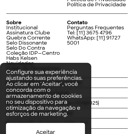
Política de Privacidade
Sobre
Contato
Institucional
Perguntas Frequentes
Assinatura Clube
Tel:
[11] 3675 4796
Quebra Corrente
WhatsApp:
[11] 91727
Selo Dissonante
5001
Selo Do Contra
Coleção IDP—Centro
Habs Kelsen
Novidades
Index de Pensadores
Configure sua experiência
ajustando suas preferências.
Facebook
Instagram
LinkedIn
Ao clicar em 'Aceitar', você
concorda com o
Threads
Twitter
Youtube
armazenamento de cookies
no seu dispositivo para
© Editora Contracorrente LTDA
2025
otimização da navegação e
Todos direitos reservados
esforços de marketing.
Rua Vergílio de Araújo Valim, 167
Aceitar
Avaré, SP
CEP: 18707-815