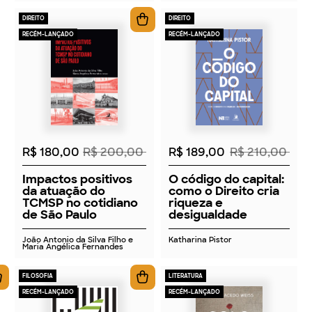
DIREITO
DIREITO
RECÉM-LANÇADO
RECÉM-LANÇADO
2026
2026
R$ 180,00
R$ 200,00
R$ 189,00
R$ 210,00
Impactos positivos
O código do capital:
da atuação do
como o Direito cria
TCMSP no cotidiano
riqueza e
de São Paulo
desigualdade
João Antonio da Silva Filho e
Katharina Pistor
Maria Angélica Fernandes
FILOSOFIA
LITERATURA
RECÉM-LANÇADO
RECÉM-LANÇADO