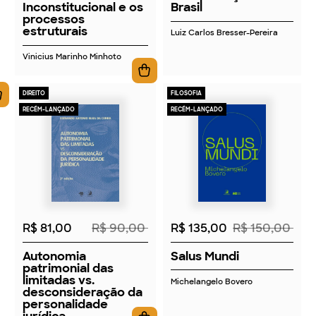
Inconstitucional e os
Brasil
processos
estruturais
Luiz Carlos Bresser-Pereira
Vinicius Marinho Minhoto
DIREITO
FILOSOFIA
RECÉM-LANÇADO
RECÉM-LANÇADO
2026
2026
R$ 81,00
R$ 90,00
R$ 135,00
R$ 150,00
Autonomia
Salus Mundi
patrimonial das
limitadas vs.
Michelangelo Bovero
desconsideração da
personalidade
jurídica