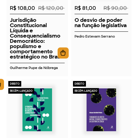
R$ 108,00
R$ 120,00
R$ 81,00
R$ 90,00
Jurisdição
O desvio de poder
Constitucional
na função legislativa
Líquida e
Consequencialismo
Pedro Estevam Serrano
Democrático:
populismo e
comportamento
estratégico no Brasil
Guilherme Pupe da Nóbrega
DIREITO
DIREITO
RECÉM-LANÇADO
RECÉM-LANÇADO
2026
2026