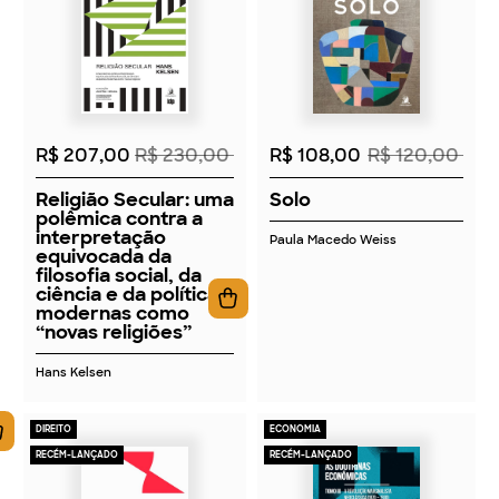
2026
2026
R$ 207,00
R$ 230,00
R$ 108,00
R$ 120,00
Religião Secular: uma
Solo
polêmica contra a
interpretação
Paula Macedo Weiss
equivocada da
filosofia social, da
ciência e da política
modernas como
“novas religiões”
Hans Kelsen
DIREITO
ECONOMIA
RECÉM-LANÇADO
RECÉM-LANÇADO