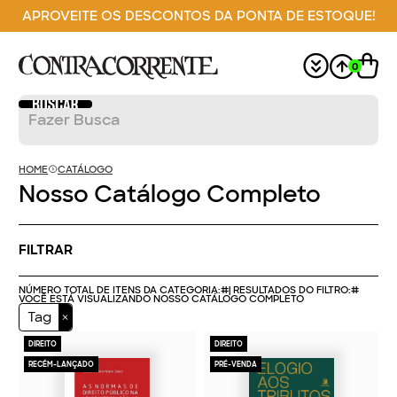
APROVEITE OS DESCONTOS DA PONTA DE ESTOQUE!
0
HOME
CATÁLOGO
Nosso Catálogo Completo
FILTRAR
NÚMERO TOTAL DE ITENS DA CATEGORIA:
#
| RESULTADOS DO FILTRO:
#
VOCÊ ESTÁ VISUALIZANDO NOSSO CATÁLOGO COMPLETO
Tag
DIREITO
DIREITO
RECÉM-LANÇADO
PRÉ-VENDA