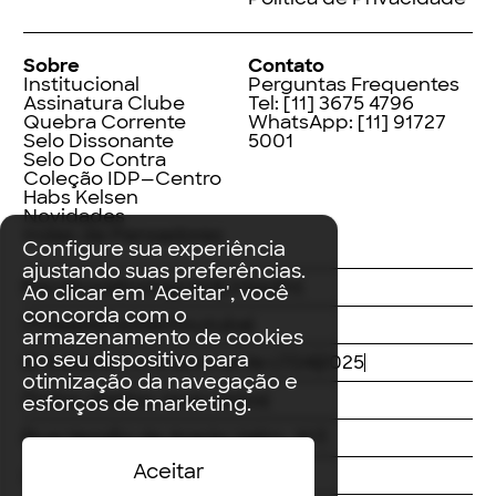
Sobre
Contato
Institucional
Perguntas Frequentes
Assinatura Clube
Tel:
[11] 3675 4796
Quebra Corrente
WhatsApp:
[11] 91727
Selo Dissonante
5001
Selo Do Contra
Coleção IDP—Centro
Habs Kelsen
Novidades
Index de Pensadores
Configure sua experiência
ajustando suas preferências.
Facebook
Instagram
LinkedIn
Ao clicar em 'Aceitar', você
concorda com o
Threads
Twitter
Youtube
armazenamento de cookies
no seu dispositivo para
© Editora Contracorrente LTDA
2025
otimização da navegação e
Todos direitos reservados
esforços de marketing.
Rua Vergílio de Araújo Valim, 167
Aceitar
Avaré, SP
CEP: 18707-815