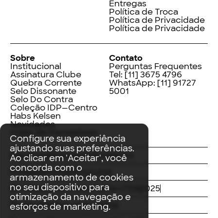
Entregas
Política de Troca
Política de Privacidade
Política de Privacidade
Sobre
Contato
Institucional
Perguntas Frequentes
Assinatura Clube
Tel:
[11] 3675 4796
Quebra Corrente
WhatsApp:
[11] 91727
Selo Dissonante
5001
Selo Do Contra
Coleção IDP—Centro
Habs Kelsen
Novidades
Index de Pensadores
Configure sua experiência
ajustando suas preferências.
Facebook
Instagram
LinkedIn
Ao clicar em 'Aceitar', você
concorda com o
Threads
Twitter
Youtube
armazenamento de cookies
no seu dispositivo para
© Editora Contracorrente LTDA
2025
otimização da navegação e
Todos direitos reservados
esforços de marketing.