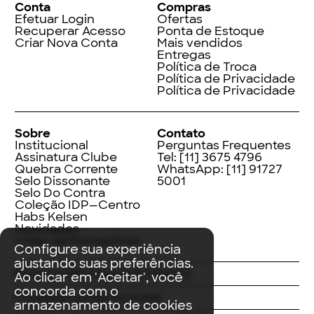
Conta
Compras
Efetuar Login
Ofertas
Recuperar Acesso
Ponta de Estoque
Criar Nova Conta
Mais vendidos
Entregas
Política de Troca
Política de Privacidade
Política de Privacidade
Sobre
Contato
Institucional
Perguntas Frequentes
Assinatura Clube
Tel:
[11] 3675 4796
Quebra Corrente
WhatsApp:
[11] 91727
Selo Dissonante
5001
Selo Do Contra
Coleção IDP—Centro
Habs Kelsen
Novidades
Index de Pensadores
Configure sua experiência
ajustando suas preferências.
Facebook
Instagram
LinkedIn
Ao clicar em 'Aceitar', você
concorda com o
Threads
Twitter
Youtube
armazenamento de cookies