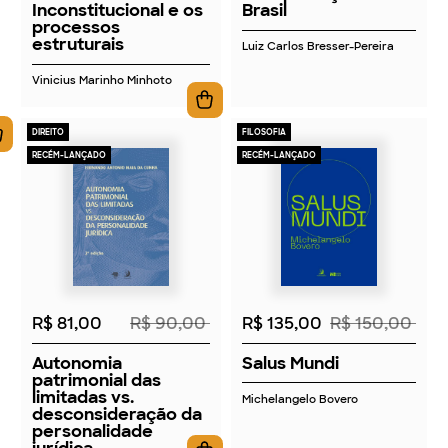
Inconstitucional e os
Brasil
processos
estruturais
Luiz Carlos Bresser-Pereira
Vinicius Marinho Minhoto
DIREITO
FILOSOFIA
RECÉM-LANÇADO
RECÉM-LANÇADO
2026
2026
R$ 81,00
R$ 90,00
R$ 135,00
R$ 150,00
Autonomia
Salus Mundi
patrimonial das
limitadas vs.
Michelangelo Bovero
desconsideração da
personalidade
jurídica