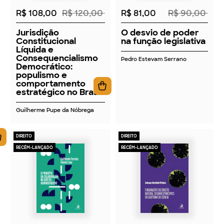
R$ 108,00
R$ 120,00
R$ 81,00
R$ 90,00
Jurisdição
O desvio de poder
Constitucional
na função legislativa
Líquida e
Consequencialismo
Pedro Estevam Serrano
Democrático:
populismo e
comportamento
estratégico no Brasil
Guilherme Pupe da Nóbrega
DIREITO
DIREITO
RECÉM-LANÇADO
RECÉM-LANÇADO
2026
2026