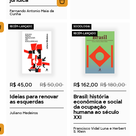
Fernando Antonio Maia da
Cunha
RECÉM-LANÇADO
SOCIOLOGIA
RECÉM-LANÇADO
2026
2026
R$ 45,00
R$ 50,00
R$ 162,00
R$ 180,00
Ideias para renovar
Brasil: história
as esquerdas
econômica e social
da ocupação
humana ao século
Juliano Medeiros
XXI
Francisco Vidal Luna e Herbert
S. Klein