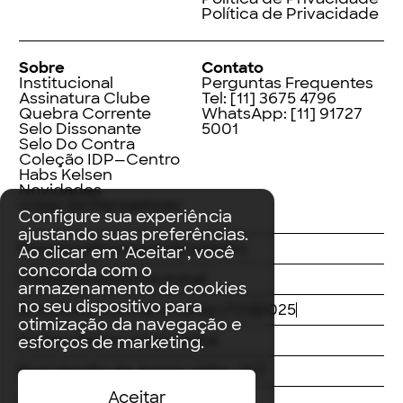
Política de Privacidade
Sobre
Contato
Institucional
Perguntas Frequentes
Assinatura Clube
Tel:
[11] 3675 4796
Quebra Corrente
WhatsApp:
[11] 91727
Selo Dissonante
5001
Selo Do Contra
Coleção IDP—Centro
Habs Kelsen
Novidades
Index de Pensadores
Configure sua experiência
ajustando suas preferências.
Facebook
Instagram
LinkedIn
Ao clicar em 'Aceitar', você
concorda com o
Threads
Twitter
Youtube
armazenamento de cookies
no seu dispositivo para
© Editora Contracorrente LTDA
2025
otimização da navegação e
Todos direitos reservados
esforços de marketing.
Rua Vergílio de Araújo Valim, 167
Aceitar
Avaré, SP
CEP: 18707-815