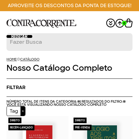
APROVEITE OS DESCONTOS DA PONTA DE ESTOQUE!
0
HOME
CATÁLOGO
Nosso Catálogo Completo
FILTRAR
NÚMERO TOTAL DE ITENS DA CATEGORIA:
#
| RESULTADOS DO FILTRO:
#
VOCÊ ESTÁ VISUALIZANDO NOSSO CATÁLOGO COMPLETO
Tag
DIREITO
DIREITO
RECÉM-LANÇADO
PRÉ-VENDA