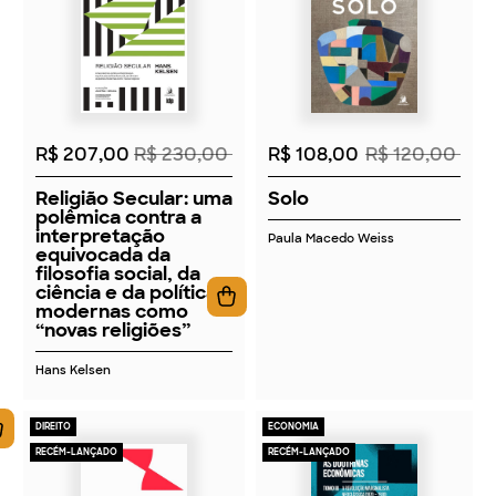
2026
2026
R$ 207,00
R$ 230,00
R$ 108,00
R$ 120,00
Religião Secular: uma
Solo
polêmica contra a
interpretação
Paula Macedo Weiss
equivocada da
filosofia social, da
ciência e da política
modernas como
“novas religiões”
Hans Kelsen
DIREITO
ECONOMIA
RECÉM-LANÇADO
RECÉM-LANÇADO