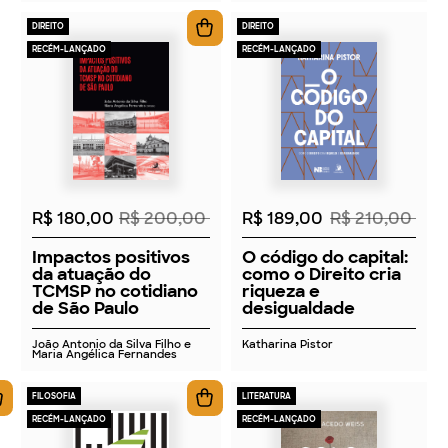
DIREITO
DIREITO
RECÉM-LANÇADO
RECÉM-LANÇADO
2026
2026
R$ 180,00
R$ 200,00
R$ 189,00
R$ 210,00
Impactos positivos
O código do capital:
da atuação do
como o Direito cria
TCMSP no cotidiano
riqueza e
de São Paulo
desigualdade
João Antonio da Silva Filho e
Katharina Pistor
Maria Angélica Fernandes
FILOSOFIA
LITERATURA
RECÉM-LANÇADO
RECÉM-LANÇADO