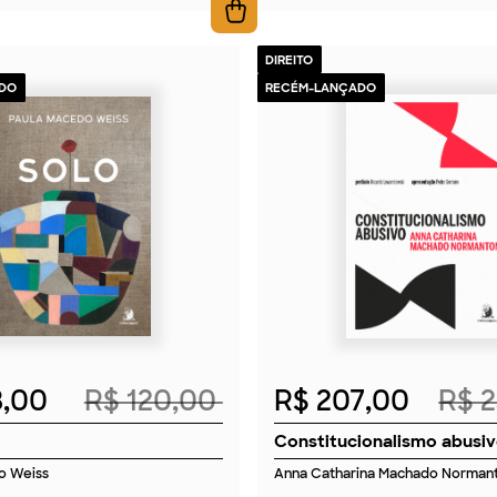
DIREITO
DO
RECÉM-LANÇADO
2026
2026
8,00
R$ 120,00
R$ 207,00
R$ 
Constitucionalismo abusi
o Weiss
Anna Catharina Machado Norman