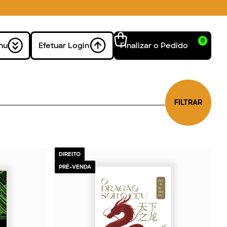
0
nu
Efetuar Login
Finalizar o Pedido
FILTRAR
DIREITO
PRÉ-VENDA
2026