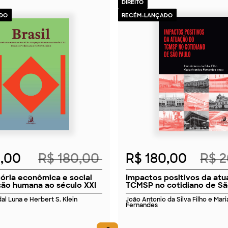
DIREITO
DO
RECÉM-LANÇADO
2026
2026
2,00
R$ 180,00
R$ 180,00
R$ 
stória econômica e social
Impactos positivos da at
ão humana ao século XXI
TCMSP no cotidiano de Sã
al Luna e Herbert S. Klein
João Antonio da Silva Filho e Mar
Fernandes