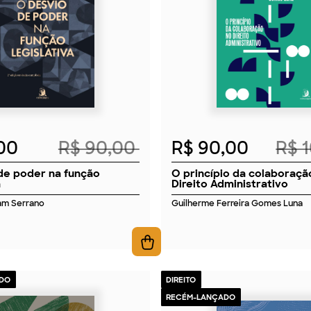
2026
2026
,00
R$ 90,00
R$ 90,00
R$ 
de poder na função
O princípio da colaboraçã
a
Direito Administrativo
am Serrano
Guilherme Ferreira Gomes Luna
DO
DIREITO
RECÉM-LANÇADO