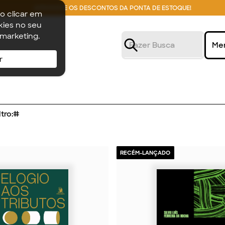
APROVEITE OS DESCONTOS DA PONTA DE ESTOQUE!
o clicar em
ies no seu
 marketing.
Me
r
tro:
#
RECÉM-LANÇADO
2026
2026