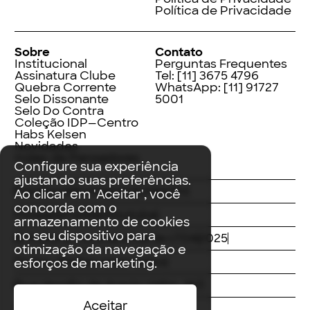
Política de Privacidade
Sobre
Contato
Institucional
Perguntas Frequentes
Assinatura Clube
Tel:
[11] 3675 4796
Quebra Corrente
WhatsApp:
[11] 91727
Selo Dissonante
5001
Selo Do Contra
Coleção IDP—Centro
Habs Kelsen
Novidades
Index de Pensadores
Configure sua experiência
ajustando suas preferências.
Facebook
Instagram
LinkedIn
Ao clicar em 'Aceitar', você
concorda com o
Threads
Twitter
Youtube
armazenamento de cookies
no seu dispositivo para
© Editora Contracorrente LTDA
2025
otimização da navegação e
Todos direitos reservados
esforços de marketing.
Rua Vergílio de Araújo Valim, 167
Aceitar
Avaré, SP
CEP: 18707-815