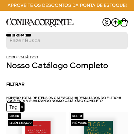
APROVEITE OS DESCONTOS DA PONTA DE ESTOQUE!
0
HOME
CATÁLOGO
Nosso Catálogo Completo
FILTRAR
NÚMERO TOTAL DE ITENS DA CATEGORIA:
#
| RESULTADOS DO FILTRO:
#
VOCÊ ESTÁ VISUALIZANDO NOSSO CATÁLOGO COMPLETO
Tag
DIREITO
DIREITO
RECÉM-LANÇADO
PRÉ-VENDA