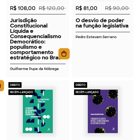
R$ 108,00
R$ 120,00
R$ 81,00
R$ 90,00
Jurisdição
O desvio de poder
Constitucional
na função legislativa
Líquida e
Consequencialismo
Pedro Estevam Serrano
Democrático:
populismo e
comportamento
estratégico no Brasil
Guilherme Pupe da Nóbrega
DIREITO
DIREITO
RECÉM-LANÇADO
RECÉM-LANÇADO
2026
2026