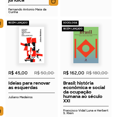
Fernando Antonio Maia da
Cunha
RECÉM-LANÇADO
SOCIOLOGIA
RECÉM-LANÇADO
2026
2026
R$ 45,00
R$ 50,00
R$ 162,00
R$ 180,00
Ideias para renovar
Brasil: história
as esquerdas
econômica e social
da ocupação
humana ao século
Juliano Medeiros
XXI
Francisco Vidal Luna e Herbert
S. Klein