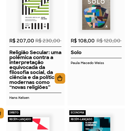
2026
2026
R$ 207,00
R$ 230,00
R$ 108,00
R$ 120,00
Religião Secular: uma
Solo
polêmica contra a
interpretação
Paula Macedo Weiss
equivocada da
filosofia social, da
ciência e da política
modernas como
“novas religiões”
Hans Kelsen
DIREITO
ECONOMIA
RECÉM-LANÇADO
RECÉM-LANÇADO