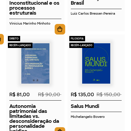
Inconstitucional e os
Brasil
processos
estruturais
Luiz Carlos Bresser-Pereira
Vinicius Marinho Minhoto
DIREITO
FILOSOFIA
RECÉM-LANÇADO
RECÉM-LANÇADO
2026
2026
R$ 81,00
R$ 90,00
R$ 135,00
R$ 150,00
Autonomia
Salus Mundi
patrimonial das
limitadas vs.
Michelangelo Bovero
desconsideração da
personalidade
jurídica