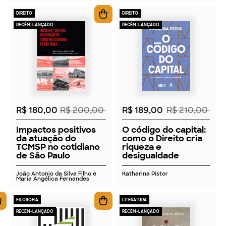
DIREITO
DIREITO
RECÉM-LANÇADO
RECÉM-LANÇADO
2026
2026
R$ 180,00
R$ 200,00
R$ 189,00
R$ 210,00
Impactos positivos
O código do capital:
da atuação do
como o Direito cria
TCMSP no cotidiano
riqueza e
de São Paulo
desigualdade
João Antonio da Silva Filho e
Katharina Pistor
Maria Angélica Fernandes
FILOSOFIA
LITERATURA
RECÉM-LANÇADO
RECÉM-LANÇADO