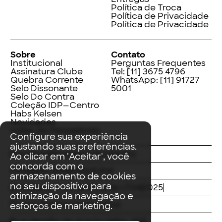
Política de Troca
Política de Privacidade
Política de Privacidade
Sobre
Contato
Institucional
Perguntas Frequentes
Assinatura Clube
Tel:
[11] 3675 4796
Quebra Corrente
WhatsApp:
[11] 91727
Selo Dissonante
5001
Selo Do Contra
Coleção IDP—Centro
Habs Kelsen
Novidades
Index de Pensadores
Configure sua experiência
ajustando suas preferências.
Facebook
Instagram
LinkedIn
Ao clicar em 'Aceitar', você
concorda com o
Threads
Twitter
Youtube
armazenamento de cookies
no seu dispositivo para
© Editora Contracorrente LTDA
2025
otimização da navegação e
Todos direitos reservados
esforços de marketing.
Rua Vergílio de Araújo Valim, 167