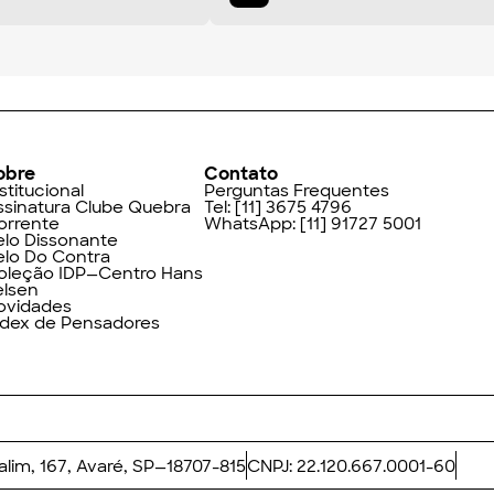
obre
Contato
stitucional
Perguntas Frequentes
ssinatura Clube Quebra
Tel:
[11] 3675 4796
orrente
WhatsApp:
[11] 91727 5001
elo Dissonante
elo Do Contra
oleção IDP—Centro Hans
elsen
ovidades
ndex de Pensadores
Valim, 167, Avaré, SP—18707-815
CNPJ: 22.120.667.0001-60