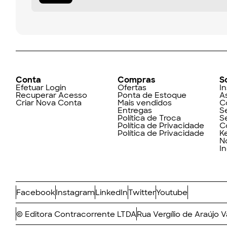
Conta
Compras
S
Efetuar Login
Ofertas
In
Recuperar Acesso
Ponta de Estoque
A
Criar Nova Conta
Mais vendidos
C
Entregas
S
Política de Troca
S
Política de Privacidade
C
Política de Privacidade
K
N
I
Facebook
Instagram
LinkedIn
Twitter
Youtube
© Editora Contracorrente LTDA
Rua Vergílio de Araújo 