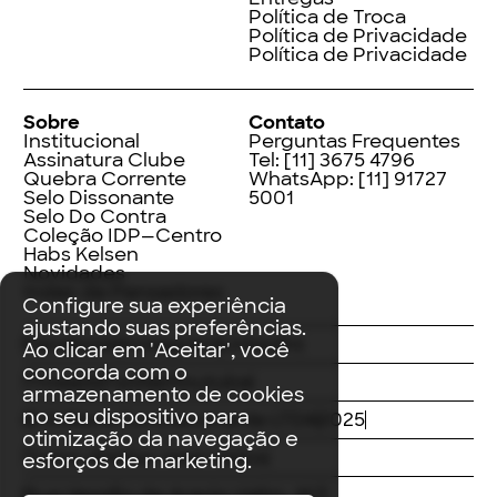
Política de Troca
Política de Privacidade
Política de Privacidade
Sobre
Contato
Institucional
Perguntas Frequentes
Assinatura Clube
Tel:
[11] 3675 4796
Quebra Corrente
WhatsApp:
[11] 91727
Selo Dissonante
5001
Selo Do Contra
Coleção IDP—Centro
Habs Kelsen
Novidades
Index de Pensadores
Configure sua experiência
ajustando suas preferências.
Facebook
Instagram
LinkedIn
Ao clicar em 'Aceitar', você
concorda com o
Threads
Twitter
Youtube
armazenamento de cookies
no seu dispositivo para
© Editora Contracorrente LTDA
2025
otimização da navegação e
Todos direitos reservados
esforços de marketing.
Rua Vergílio de Araújo Valim, 167