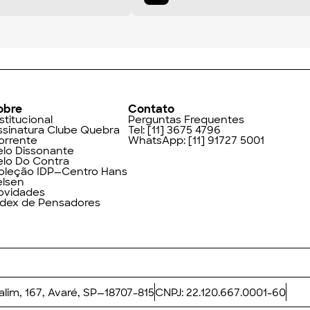
obre
Contato
stitucional
Perguntas Frequentes
ssinatura Clube Quebra
Tel:
[11] 3675 4796
orrente
WhatsApp:
[11] 91727 5001
elo Dissonante
elo Do Contra
oleção IDP—Centro Hans
elsen
ovidades
ndex de Pensadores
Valim, 167, Avaré, SP—18707-815
CNPJ: 22.120.667.0001-60