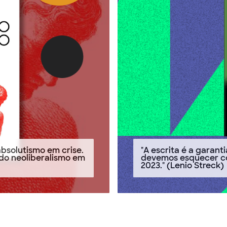
absolutismo em crise.
"A escrita é a garan
do neoliberalismo em
devemos esquecer coi
2023." (Lenio Streck)