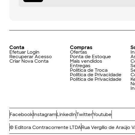
Conta
Compras
S
Efetuar Login
Ofertas
In
Recuperar Acesso
Ponta de Estoque
A
Criar Nova Conta
Mais vendidos
C
Entregas
S
Política de Troca
S
Política de Privacidade
C
Política de Privacidade
K
N
I
Facebook
Instagram
LinkedIn
Twitter
Youtube
© Editora Contracorrente LTDA
Rua Vergílio de Araújo 