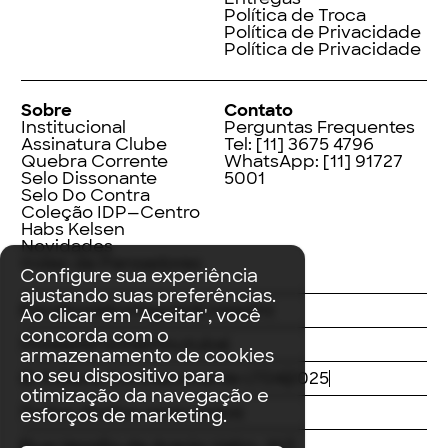
Política de Troca
Política de Privacidade
Política de Privacidade
Sobre
Contato
Institucional
Perguntas Frequentes
Assinatura Clube
Tel:
[11] 3675 4796
Quebra Corrente
WhatsApp:
[11] 91727
Selo Dissonante
5001
Selo Do Contra
Coleção IDP—Centro
Habs Kelsen
Novidades
Index de Pensadores
Configure sua experiência
ajustando suas preferências.
Facebook
Instagram
LinkedIn
Ao clicar em 'Aceitar', você
concorda com o
Threads
Twitter
Youtube
armazenamento de cookies
no seu dispositivo para
© Editora Contracorrente LTDA
2025
otimização da navegação e
Todos direitos reservados
esforços de marketing.
Rua Vergílio de Araújo Valim, 167