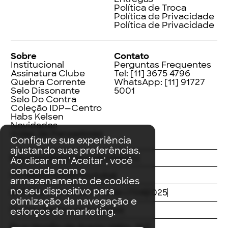
Política de Troca
Política de Privacidade
Política de Privacidade
Sobre
Contato
Institucional
Perguntas Frequentes
Assinatura Clube
Tel:
[11] 3675 4796
Quebra Corrente
WhatsApp:
[11] 91727
Selo Dissonante
5001
Selo Do Contra
Coleção IDP—Centro
Habs Kelsen
Novidades
Index de Pensadores
Configure sua experiência
ajustando suas preferências.
Facebook
Instagram
LinkedIn
Ao clicar em 'Aceitar', você
concorda com o
Threads
Twitter
Youtube
armazenamento de cookies
no seu dispositivo para
© Editora Contracorrente LTDA
2025
otimização da navegação e
Todos direitos reservados
esforços de marketing.
Rua Vergílio de Araújo Valim, 167