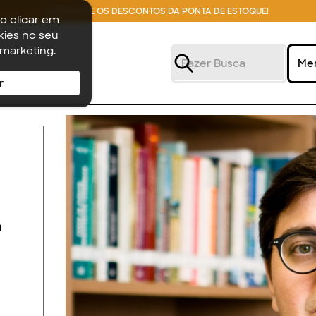
APROVEITE OS DESCONTOS DA PONTA DE ESTOQUE!
o clicar em
ies no seu
 marketing.
Me
r
a