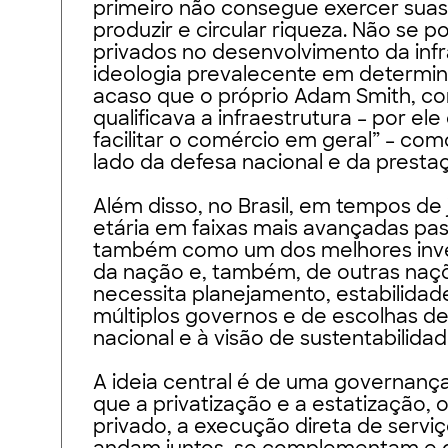
primeiro não consegue exercer sua
produzir e circular riqueza. Não se p
privados no desenvolvimento da inf
ideologia prevalecente em determinad
acaso que o próprio Adam Smith, co
qualificava a infraestrutura – por e
facilitar o comércio em geral” – co
lado da defesa nacional e da prestaçã
Além disso, no Brasil, em tempos de 
etária em faixas mais avançadas pa
também como um dos melhores inve
da nação e, também, de outras naçõ
necessita planejamento, estabilida
múltiplos governos e de escolhas de
nacional e à visão de sustentabilidad
A ideia central é de uma governança
que a privatização e a estatização, 
privado, a execução direta de servi