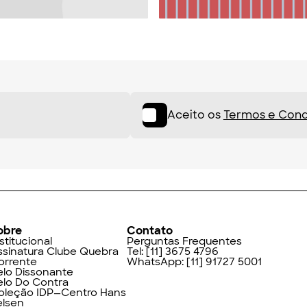
Aceito os
Termos e Cond
obre
Contato
stitucional
Perguntas Frequentes
ssinatura Clube Quebra
Tel:
[11] 3675 4796
orrente
WhatsApp:
[11] 91727 5001
elo Dissonante
elo Do Contra
oleção IDP—Centro Hans
elsen