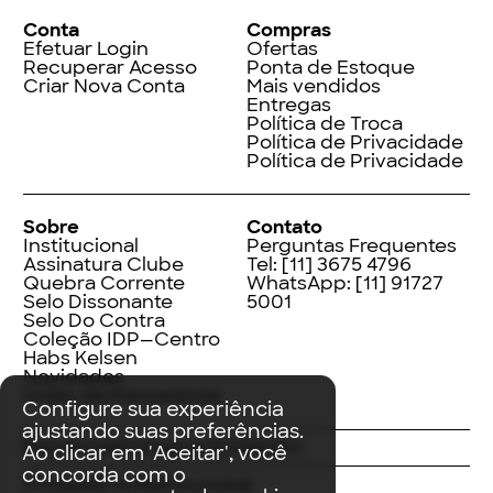
Conta
Compras
Efetuar Login
Ofertas
Recuperar Acesso
Ponta de Estoque
Criar Nova Conta
Mais vendidos
Entregas
Política de Troca
Política de Privacidade
Política de Privacidade
Sobre
Contato
Institucional
Perguntas Frequentes
Assinatura Clube
Tel:
[11] 3675 4796
Quebra Corrente
WhatsApp:
[11] 91727
Selo Dissonante
5001
Selo Do Contra
Coleção IDP—Centro
Habs Kelsen
Novidades
Index de Pensadores
Configure sua experiência
ajustando suas preferências.
Facebook
Instagram
LinkedIn
Ao clicar em 'Aceitar', você
concorda com o
Threads
Twitter
Youtube