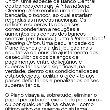
Union,
uma espécie de Banco Central
dos bancos centrais. A
International
Clearing Union
emitiria uma moeda
bancária, o
bancor
, ao qual estariam
referidas as moedas nacionais. Os
déficits e superávits dos países
corresponderiam a reduções e
aumentos das contas dos bancos
centrais (em
bancor
) junto à
International
Clearing Union
. Uma peculiaridade do
Plano Keynes era a distribuição mais
equitativa do ônus do ajustamento dos
desequilíbrios dos balanços de
pagamentos entre deficitários e
superavitários. Isso significava, na
verdade, dentro das condicionalidades
estabelecidas, facilitar o crédi- to aos
países deficitários e penalizar os países
superavitários.
O Plano visava a, sobretudo, eliminar o
papel perturbador exer- cido pelo ouro –
ou por qualquer divisa-chave – como
último ativo de reserva do sistema.