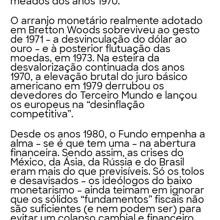
meados dos anos 1970.
O arranjo monetário realmente adotado
em Bretton Woods sobreviveu ao gesto
de 1971 – a desvinculação do dólar ao
ouro – e à posterior flutuação das
moedas, em 1973. Na esteira da
desvalorização continuada dos anos
1970, a elevação brutal do juro básico
americano em 1979 derrubou os
devedores do Terceiro Mundo e lançou
os europeus na “desinflação
competitiva”.
Desde os anos 1980, o Fundo empenha a
alma – se é que tem uma – na abertura
financeira. Sendo assim, as crises do
México, da Ásia, da Rússia e do Brasil
eram mais do que previsíveis. Só os tolos
e desavisados – os ideólogos do baixo
monetarismo – ainda teimam em ignorar
que os sólidos “fundamentos” fiscais não
são suficientes (e nem podem ser) para
evitar um colapso cambial e financeiro