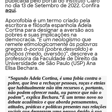
publicada pelo portal do Instituto Claro
no dia 13 de Setembro de 2022. Confira
aqui
.
Aporofobia
é um termo criado pela
escritora e filósofa espanhola Adela
Cortina para designar a aversão aos
pobres e suas implicações na
democracia. “
É um neologismo que
remete etimologicamente às palavras
gregas á-poros (pobre,desvalido) e
phobos (medo, aversão)
”, descreve a
professora da Faculdade de Direito da
Universidade de São Paulo (USP) Ana
Elisa Bechara.
“Segundo Adela Cortina, é uma fobia contra o
pobre, que leva a rechaçar pessoas, raças e etnias
que habitualmente não têm recursos e, portanto,
não podem oferecer nada, ou parece que não o
podem”, explica Bechara.“É um termo novo no
debate acadêmico e que aborda pensamentos,
atitudes, práticas e políticas presentes nas relações
sociais que desprezam uma pessoa devido à sua