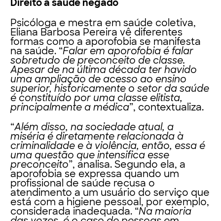
Direito à saúde negado
Psicóloga e mestra em saúde coletiva,
Eliana Barbosa Pereira vê diferentes
formas como a aporofobia se manifesta
na saúde. “
Falar em aporofobia é falar
sobretudo de preconceito de classe.
Apesar de na última década ter havido
uma ampliação de acesso ao ensino
superior, historicamente o setor da saúde
é constituído por uma classe elitista,
principalmente a médica
”, contextualiza.
“
Além disso, na sociedade atual, a
miséria é diretamente relacionada à
criminalidade e à violência, então, essa é
uma questão que intensifica esse
preconceito
”, analisa. Segundo ela, a
aporofobia se expressa quando um
profissional de saúde recusa o
atendimento a um usuário do serviço que
está com a higiene pessoal, por exemplo,
considerada inadequada. “
Na maioria
das vezes, é o caso de pessoas em