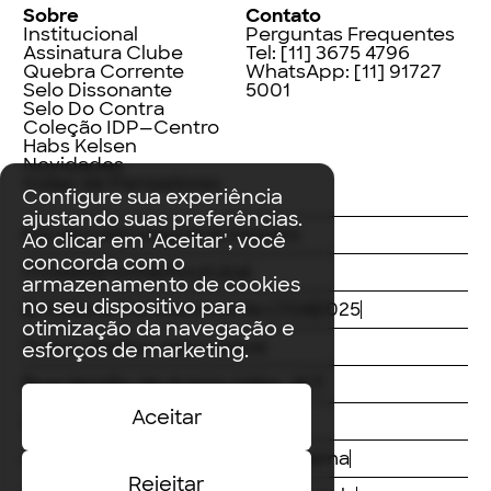
Sobre
Contato
Institucional
Perguntas Frequentes
Assinatura Clube
Tel:
[11] 3675 4796
Quebra Corrente
WhatsApp:
[11] 91727
Selo Dissonante
5001
Selo Do Contra
Coleção IDP—Centro
Habs Kelsen
Novidades
Index de Pensadores
Configure sua experiência
ajustando suas preferências.
Facebook
Instagram
LinkedIn
Ao clicar em 'Aceitar', você
concorda com o
Threads
Twitter
Youtube
armazenamento de cookies
no seu dispositivo para
© Editora Contracorrente LTDA
2025
otimização da navegação e
Todos direitos reservados
esforços de marketing.
Rua Vergílio de Araújo Valim, 167
Aceitar
Avaré, SP
CEP: 18707-815
Centro de Distribuição Macunaíma
Rejeitar