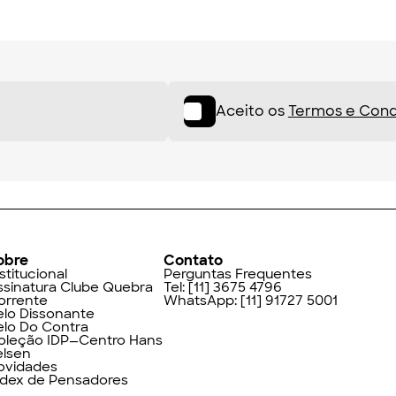
Aceito os
Termos e Cond
obre
Contato
stitucional
Perguntas Frequentes
ssinatura Clube Quebra
Tel:
[11] 3675 4796
orrente
WhatsApp:
[11] 91727 5001
elo Dissonante
elo Do Contra
oleção IDP—Centro Hans
elsen
ovidades
ndex de Pensadores