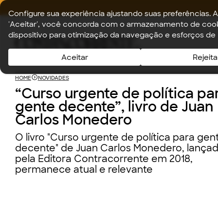
Configure sua experiência ajustando suas preferências. A
'Aceitar', você concorda com o armazenamento de cook
dispositivo para otimização da navegação e esforços de
Aceitar
Rejeita
HOME
NOVIDADES
“Curso urgente de política pa
gente decente”, livro de Juan
Carlos Monedero
O livro "Curso urgente de política para gen
decente" de Juan Carlos Monedero, lança
pela Editora Contracorrente em 2018,
permanece atual e relevante