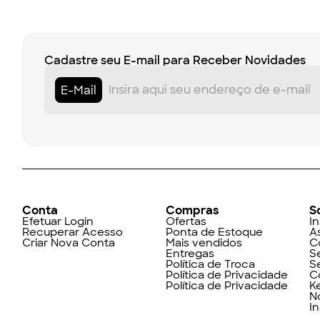
Cadastre seu E-mail para Receber Novidades
E-Mail
Conta
Compras
S
Efetuar Login
Ofertas
In
Recuperar Acesso
Ponta de Estoque
A
Criar Nova Conta
Mais vendidos
C
Entregas
S
Política de Troca
S
Política de Privacidade
C
Política de Privacidade
K
N
I