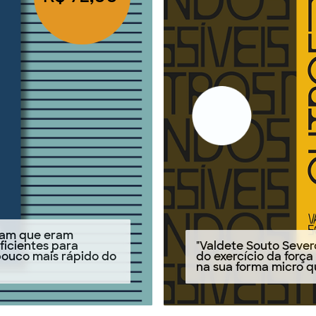
taram que eram
ficientes para
"Valdete Souto Sever
 pouco mais rápido do
do exercício da forç
na sua forma micro q