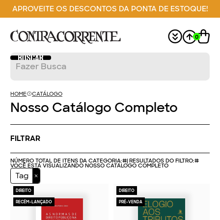
APROVEITE OS DESCONTOS DA PONTA DE ESTOQUE!
0
HOME
CATÁLOGO
Nosso Catálogo Completo
FILTRAR
NÚMERO TOTAL DE ITENS DA CATEGORIA:
#
| RESULTADOS DO FILTRO:
#
VOCÊ ESTÁ VISUALIZANDO NOSSO CATÁLOGO COMPLETO
Tag
DIREITO
DIREITO
RECÉM-LANÇADO
PRÉ-VENDA