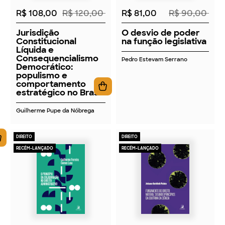
R$ 108,00
R$ 120,00
R$ 81,00
R$ 90,00
Jurisdição
O desvio de poder
Constitucional
na função legislativa
Líquida e
Consequencialismo
Pedro Estevam Serrano
Democrático:
populismo e
comportamento
estratégico no Brasil
Guilherme Pupe da Nóbrega
DIREITO
DIREITO
RECÉM-LANÇADO
RECÉM-LANÇADO
2026
2026