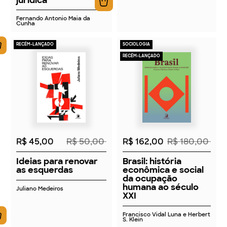
Fernando Antonio Maia da
Cunha
RECÉM-LANÇADO
SOCIOLOGIA
RECÉM-LANÇADO
2026
2026
R$ 45,00
R$ 50,00
R$ 162,00
R$ 180,00
Ideias para renovar
Brasil: história
as esquerdas
econômica e social
da ocupação
humana ao século
Juliano Medeiros
XXI
Francisco Vidal Luna e Herbert
S. Klein