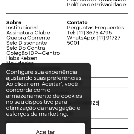
Política de Privacidade
Sobre
Contato
Institucional
Perguntas Frequentes
Assinatura Clube
Tel:
[11] 3675 4796
Quebra Corrente
WhatsApp:
[11] 91727
Selo Dissonante
5001
Selo Do Contra
Coleção IDP—Centro
Habs Kelsen
Novidades
Index de Pensadores
Configure sua experiência
ajustando suas preferências.
Facebook
Instagram
LinkedIn
Ao clicar em 'Aceitar', você
concorda com o
Threads
Twitter
Youtube
armazenamento de cookies
no seu dispositivo para
© Editora Contracorrente LTDA
2025
otimização da navegação e
Todos direitos reservados
esforços de marketing.
Rua Vergílio de Araújo Valim, 167
Aceitar
Avaré, SP
CEP: 18707-815