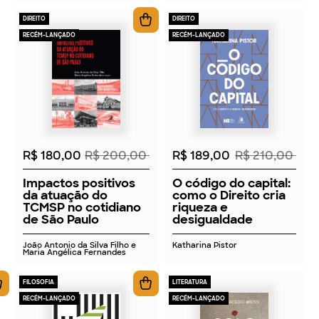
DIREITO
DIREITO
RECÉM-LANÇADO
RECÉM-LANÇADO
2026
2026
R$ 180,00
R$ 200,00
R$ 189,00
R$ 210,00
Impactos positivos
O código do capital:
da atuação do
como o Direito cria
TCMSP no cotidiano
riqueza e
de São Paulo
desigualdade
João Antonio da Silva Filho e
Katharina Pistor
Maria Angélica Fernandes
FILOSOFIA
LITERATURA
RECÉM-LANÇADO
RECÉM-LANÇADO