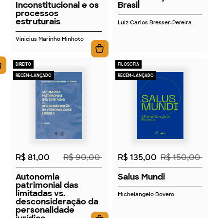
Inconstitucional e os
Brasil
processos
estruturais
Luiz Carlos Bresser-Pereira
Vinicius Marinho Minhoto
DIREITO
FILOSOFIA
RECÉM-LANÇADO
RECÉM-LANÇADO
2026
2026
R$ 81,00
R$ 90,00
R$ 135,00
R$ 150,00
Autonomia
Salus Mundi
patrimonial das
limitadas vs.
Michelangelo Bovero
desconsideração da
personalidade
jurídica