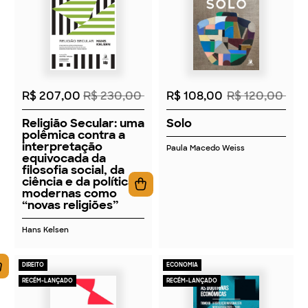
2026
2026
R$ 207,00
R$ 230,00
R$ 108,00
R$ 120,00
Religião Secular: uma
Solo
polêmica contra a
interpretação
Paula Macedo Weiss
equivocada da
filosofia social, da
ciência e da política
modernas como
“novas religiões”
Hans Kelsen
DIREITO
ECONOMIA
RECÉM-LANÇADO
RECÉM-LANÇADO