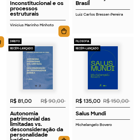
Inconstitucional e os
Brasil
processos
estruturais
Luiz Carlos Bresser-Pereira
Vinicius Marinho Minhoto
DIREITO
FILOSOFIA
RECÉM-LANÇADO
RECÉM-LANÇADO
2026
2026
R$ 81,00
R$ 90,00
R$ 135,00
R$ 150,00
Autonomia
Salus Mundi
patrimonial das
limitadas vs.
Michelangelo Bovero
desconsideração da
personalidade
jurídica