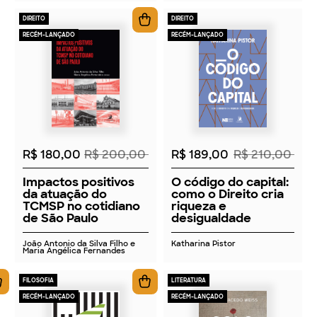
DIREITO
DIREITO
RECÉM-LANÇADO
RECÉM-LANÇADO
2026
2026
R$ 180,00
R$ 200,00
R$ 189,00
R$ 210,00
Impactos positivos
O código do capital:
da atuação do
como o Direito cria
TCMSP no cotidiano
riqueza e
de São Paulo
desigualdade
João Antonio da Silva Filho e
Katharina Pistor
Maria Angélica Fernandes
FILOSOFIA
LITERATURA
RECÉM-LANÇADO
RECÉM-LANÇADO