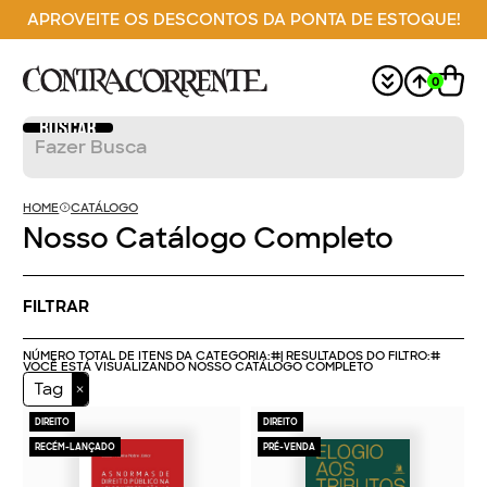
APROVEITE OS DESCONTOS DA PONTA DE ESTOQUE!
0
HOME
CATÁLOGO
Nosso Catálogo Completo
FILTRAR
NÚMERO TOTAL DE ITENS DA CATEGORIA:
#
| RESULTADOS DO FILTRO:
#
VOCÊ ESTÁ VISUALIZANDO NOSSO CATÁLOGO COMPLETO
Tag
DIREITO
DIREITO
RECÉM-LANÇADO
PRÉ-VENDA