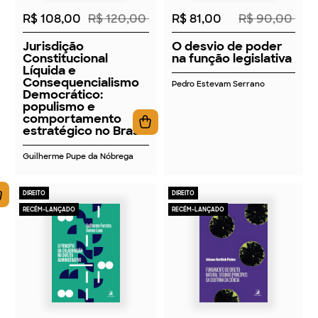
R$ 108,00
R$ 120,00
R$ 81,00
R$ 90,00
Jurisdição
O desvio de poder
Constitucional
na função legislativa
Líquida e
Consequencialismo
Pedro Estevam Serrano
Democrático:
populismo e
comportamento
estratégico no Brasil
Guilherme Pupe da Nóbrega
DIREITO
DIREITO
RECÉM-LANÇADO
RECÉM-LANÇADO
2026
2026