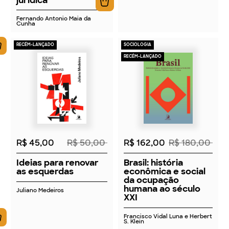
Fernando Antonio Maia da
Cunha
RECÉM-LANÇADO
SOCIOLOGIA
RECÉM-LANÇADO
2026
2026
R$ 45,00
R$ 50,00
R$ 162,00
R$ 180,00
Ideias para renovar
Brasil: história
as esquerdas
econômica e social
da ocupação
humana ao século
Juliano Medeiros
XXI
Francisco Vidal Luna e Herbert
S. Klein