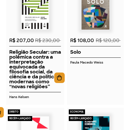
2026
2026
R$ 207,00
R$ 230,00
R$ 108,00
R$ 120,00
Religião Secular: uma
Solo
polêmica contra a
interpretação
Paula Macedo Weiss
equivocada da
filosofia social, da
ciência e da política
modernas como
“novas religiões”
Hans Kelsen
DIREITO
ECONOMIA
RECÉM-LANÇADO
RECÉM-LANÇADO