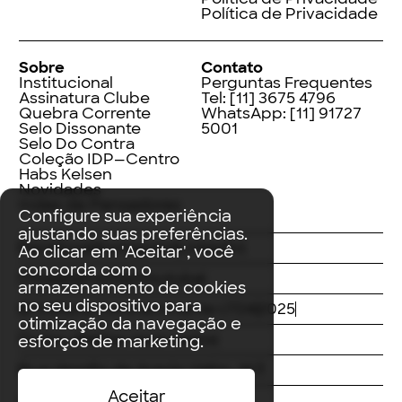
Política de Privacidade
Sobre
Contato
Institucional
Perguntas Frequentes
Assinatura Clube
Tel:
[11] 3675 4796
Quebra Corrente
WhatsApp:
[11] 91727
Selo Dissonante
5001
Selo Do Contra
Coleção IDP—Centro
Habs Kelsen
Novidades
Index de Pensadores
Configure sua experiência
ajustando suas preferências.
Facebook
Instagram
LinkedIn
Ao clicar em 'Aceitar', você
concorda com o
Threads
Twitter
Youtube
armazenamento de cookies
no seu dispositivo para
© Editora Contracorrente LTDA
2025
otimização da navegação e
Todos direitos reservados
esforços de marketing.
Rua Vergílio de Araújo Valim, 167
Aceitar
Avaré, SP
CEP: 18707-815