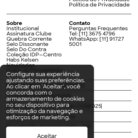
Política de Privacidade
Sobre
Contato
Institucional
Perguntas Frequentes
Assinatura Clube
Tel:
[11] 3675 4796
Quebra Corrente
WhatsApp:
[11] 91727
Selo Dissonante
5001
Selo Do Contra
Coleção IDP—Centro
Habs Kelsen
Novidades
Index de Pensadores
Configure sua experiência
ajustando suas preferências.
Facebook
Instagram
LinkedIn
Ao clicar em 'Aceitar', você
concorda com o
Threads
Twitter
Youtube
armazenamento de cookies
no seu dispositivo para
© Editora Contracorrente LTDA
2025
otimização da navegação e
Todos direitos reservados
esforços de marketing.
Rua Vergílio de Araújo Valim, 167
Aceitar
Avaré, SP
CEP: 18707-815