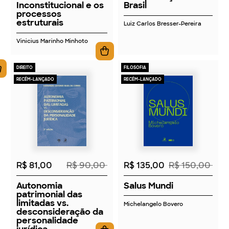
Inconstitucional e os
Brasil
processos
estruturais
Luiz Carlos Bresser-Pereira
Vinicius Marinho Minhoto
DIREITO
FILOSOFIA
RECÉM-LANÇADO
RECÉM-LANÇADO
2026
2026
R$ 81,00
R$ 90,00
R$ 135,00
R$ 150,00
Autonomia
Salus Mundi
patrimonial das
limitadas vs.
Michelangelo Bovero
desconsideração da
personalidade
jurídica