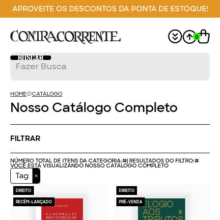
APROVEITE OS DESCONTOS DA PONTA DE ESTOQUE!
0
HOME
CATÁLOGO
Nosso Catálogo Completo
FILTRAR
NÚMERO TOTAL DE ITENS DA CATEGORIA:
#
| RESULTADOS DO FILTRO:
#
VOCÊ ESTÁ VISUALIZANDO NOSSO CATÁLOGO COMPLETO
Tag
DIREITO
DIREITO
RECÉM-LANÇADO
PRÉ-VENDA