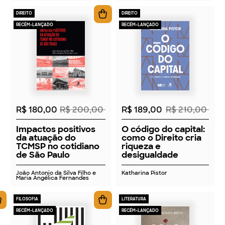
DIREITO
DIREITO
RECÉM-LANÇADO
RECÉM-LANÇADO
2026
2026
R$ 180,00
R$ 200,00
R$ 189,00
R$ 210,00
Impactos positivos
O código do capital:
da atuação do
como o Direito cria
TCMSP no cotidiano
riqueza e
de São Paulo
desigualdade
João Antonio da Silva Filho e
Katharina Pistor
Maria Angélica Fernandes
FILOSOFIA
LITERATURA
RECÉM-LANÇADO
RECÉM-LANÇADO