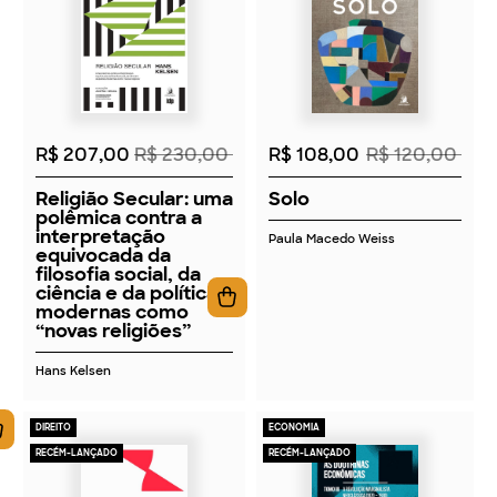
2026
2026
R$ 207,00
R$ 230,00
R$ 108,00
R$ 120,00
Religião Secular: uma
Solo
polêmica contra a
interpretação
Paula Macedo Weiss
equivocada da
filosofia social, da
ciência e da política
modernas como
“novas religiões”
Hans Kelsen
DIREITO
ECONOMIA
RECÉM-LANÇADO
RECÉM-LANÇADO