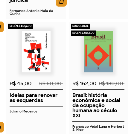
Fernando Antonio Maia da
Cunha
RECÉM-LANÇADO
SOCIOLOGIA
RECÉM-LANÇADO
2026
2026
R$ 45,00
R$ 50,00
R$ 162,00
R$ 180,00
Ideias para renovar
Brasil: história
as esquerdas
econômica e social
da ocupação
humana ao século
Juliano Medeiros
XXI
Francisco Vidal Luna e Herbert
S. Klein