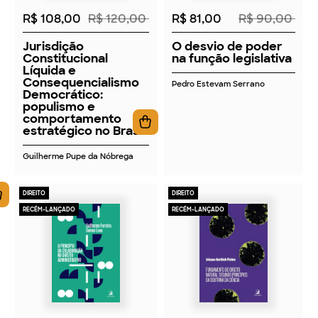
R$ 108,00
R$ 120,00
R$ 81,00
R$ 90,00
Jurisdição
O desvio de poder
Constitucional
na função legislativa
Líquida e
Consequencialismo
Pedro Estevam Serrano
Democrático:
populismo e
comportamento
estratégico no Brasil
Guilherme Pupe da Nóbrega
DIREITO
DIREITO
RECÉM-LANÇADO
RECÉM-LANÇADO
2026
2026