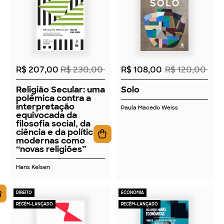
2026
2026
R$ 207,00
R$ 230,00
R$ 108,00
R$ 120,00
Religião Secular: uma
Solo
polêmica contra a
interpretação
Paula Macedo Weiss
equivocada da
filosofia social, da
ciência e da política
modernas como
“novas religiões”
Hans Kelsen
DIREITO
ECONOMIA
RECÉM-LANÇADO
RECÉM-LANÇADO