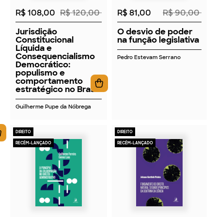
R$ 108,00
R$ 120,00
R$ 81,00
R$ 90,00
Jurisdição
O desvio de poder
Constitucional
na função legislativa
Líquida e
Consequencialismo
Pedro Estevam Serrano
Democrático:
populismo e
comportamento
estratégico no Brasil
Guilherme Pupe da Nóbrega
DIREITO
DIREITO
RECÉM-LANÇADO
RECÉM-LANÇADO
2026
2026