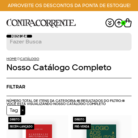
APROVEITE OS DESCONTOS DA PONTA DE ESTOQUE!
0
HOME
CATÁLOGO
Nosso Catálogo Completo
FILTRAR
NÚMERO TOTAL DE ITENS DA CATEGORIA:
#
| RESULTADOS DO FILTRO:
#
VOCÊ ESTÁ VISUALIZANDO NOSSO CATÁLOGO COMPLETO
Tag
DIREITO
DIREITO
RECÉM-LANÇADO
PRÉ-VENDA