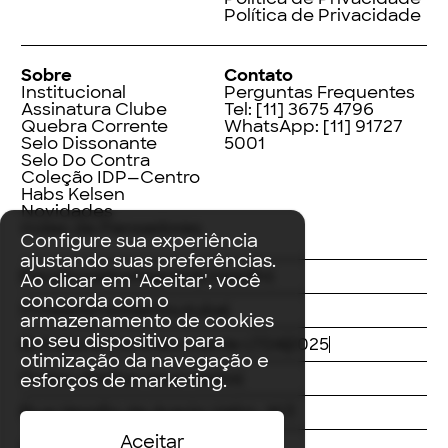
Política de Privacidade
Sobre
Contato
Institucional
Perguntas Frequentes
Assinatura Clube
Tel:
[11] 3675 4796
Quebra Corrente
WhatsApp:
[11] 91727
Selo Dissonante
5001
Selo Do Contra
Coleção IDP—Centro
Habs Kelsen
Novidades
Index de Pensadores
Configure sua experiência
ajustando suas preferências.
Facebook
Instagram
LinkedIn
Ao clicar em 'Aceitar', você
concorda com o
Threads
Twitter
Youtube
armazenamento de cookies
no seu dispositivo para
© Editora Contracorrente LTDA
2025
otimização da navegação e
Todos direitos reservados
esforços de marketing.
Rua Vergílio de Araújo Valim, 167
Aceitar
Avaré, SP
CEP: 18707-815