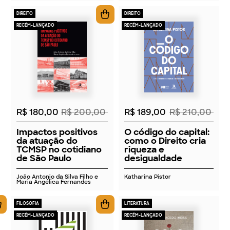
DIREITO
DIREITO
RECÉM-LANÇADO
RECÉM-LANÇADO
2026
2026
R$ 180,00
R$ 200,00
R$ 189,00
R$ 210,00
Impactos positivos
O código do capital:
da atuação do
como o Direito cria
TCMSP no cotidiano
riqueza e
de São Paulo
desigualdade
João Antonio da Silva Filho e
Katharina Pistor
Maria Angélica Fernandes
FILOSOFIA
LITERATURA
RECÉM-LANÇADO
RECÉM-LANÇADO