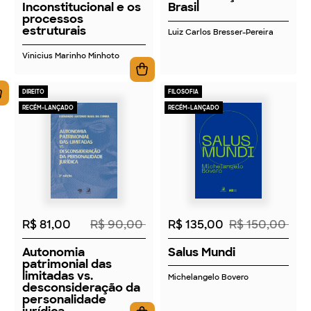
Inconstitucional e os
Brasil
processos
estruturais
Luiz Carlos Bresser-Pereira
Vinicius Marinho Minhoto
DIREITO
FILOSOFIA
RECÉM-LANÇADO
RECÉM-LANÇADO
2026
2026
R$ 81,00
R$ 90,00
R$ 135,00
R$ 150,00
Autonomia
Salus Mundi
patrimonial das
limitadas vs.
Michelangelo Bovero
desconsideração da
personalidade
jurídica