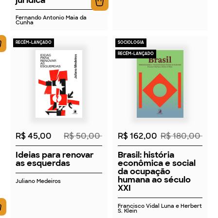
Fernando Antonio Maia da
Cunha
RECÉM-LANÇADO
SOCIOLOGIA
RECÉM-LANÇADO
2026
2026
R$ 45,00
R$ 50,00
R$ 162,00
R$ 180,00
Ideias para renovar
Brasil: história
as esquerdas
econômica e social
da ocupação
humana ao século
Juliano Medeiros
XXI
Francisco Vidal Luna e Herbert
S. Klein