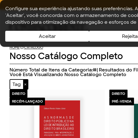
Configure sua experiência ajustando suas preferências. A
'Aceitar', você concorda com o armazenamento de cook
dispositivo para otimização da navegação e esforços de
Aceitar
Rejeita
HOME
CATÁLOGO
Nosso Catálogo Completo
Número Total de Itens da Categoria:
#
| Resultados do Fil
Você Está Visualizando Nosso Catálogo Completo
Tag
DIREITO
DIREITO
RECÉM-LANÇADO
PRÉ-VENDA
2026