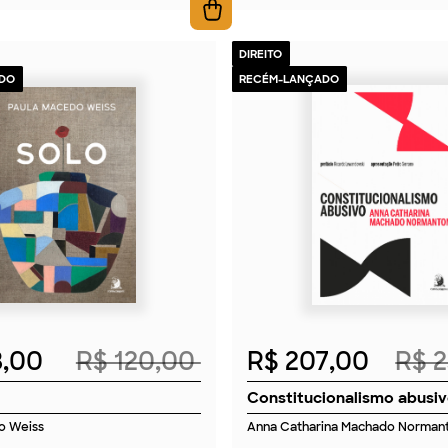
DIREITO
DO
RECÉM-LANÇADO
2026
2026
8,00
R$ 120,00
R$ 207,00
R$ 
Constitucionalismo abusi
o Weiss
Anna Catharina Machado Norman