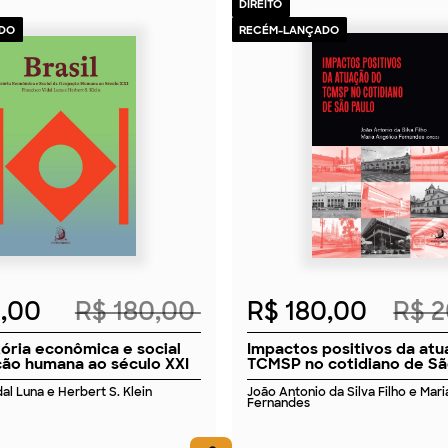
DIREITO
DO
RECÉM-LANÇADO
2026
2026
2,00
R$ 180,00
R$ 180,00
R$ 
stória econômica e social
Impactos positivos da at
ão humana ao século XXI
TCMSP no cotidiano de Sã
al Luna e Herbert S. Klein
João Antonio da Silva Filho e Mar
Fernandes