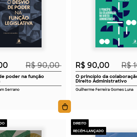
2026
2026
,00
R$ 90,00
R$ 90,00
R$ 
de poder na função
O princípio da colaboraçã
a
Direito Administrativo
am Serrano
Guilherme Ferreira Gomes Luna
DO
DIREITO
RECÉM-LANÇADO