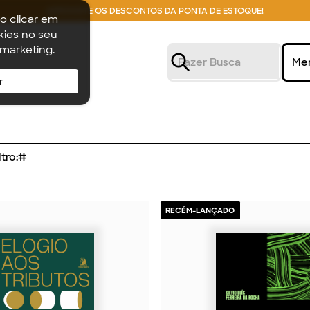
APROVEITE OS DESCONTOS DA PONTA DE ESTOQUE!
o clicar em
ies no seu
 marketing.
Me
r
tro:
#
RECÉM-LANÇADO
2026
2026