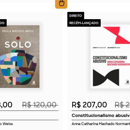
DIREITO
DO
RECÉM-LANÇADO
2026
2026
8,00
R$ 120,00
R$ 207,00
R$ 
Constitucionalismo abusi
o Weiss
Anna Catharina Machado Norman