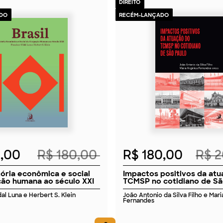
DIREITO
DO
RECÉM-LANÇADO
2026
2026
2,00
R$ 180,00
R$ 180,00
R$ 
stória econômica e social
Impactos positivos da at
ão humana ao século XXI
TCMSP no cotidiano de Sã
al Luna e Herbert S. Klein
João Antonio da Silva Filho e Mar
Fernandes