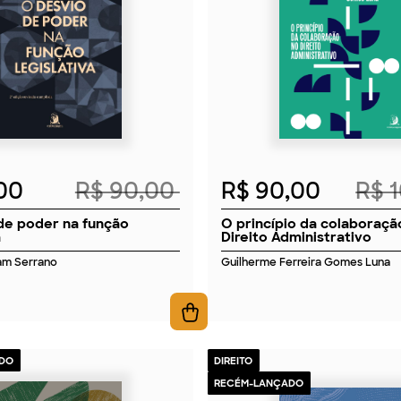
2026
2026
,00
R$ 90,00
R$ 90,00
R$ 
de poder na função
O princípio da colaboraçã
a
Direito Administrativo
am Serrano
Guilherme Ferreira Gomes Luna
DO
DIREITO
RECÉM-LANÇADO