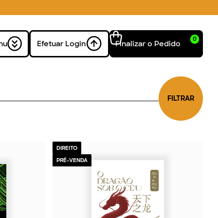
0
nu
Efetuar Login
Finalizar o Pedido
FILTRAR
DIREITO
PRÉ-VENDA
2026