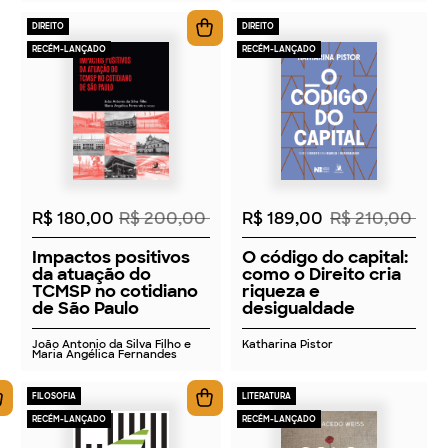
DIREITO
DIREITO
RECÉM-LANÇADO
RECÉM-LANÇADO
2026
2026
R$ 180,00
R$ 200,00
R$ 189,00
R$ 210,00
Impactos positivos
O código do capital:
da atuação do
como o Direito cria
TCMSP no cotidiano
riqueza e
de São Paulo
desigualdade
João Antonio da Silva Filho e
Katharina Pistor
Maria Angélica Fernandes
FILOSOFIA
LITERATURA
RECÉM-LANÇADO
RECÉM-LANÇADO