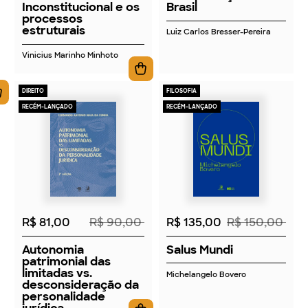
Inconstitucional e os
Brasil
processos
estruturais
Luiz Carlos Bresser-Pereira
Vinicius Marinho Minhoto
DIREITO
FILOSOFIA
RECÉM-LANÇADO
RECÉM-LANÇADO
2026
2026
R$ 81,00
R$ 90,00
R$ 135,00
R$ 150,00
Autonomia
Salus Mundi
patrimonial das
limitadas vs.
Michelangelo Bovero
desconsideração da
personalidade
jurídica