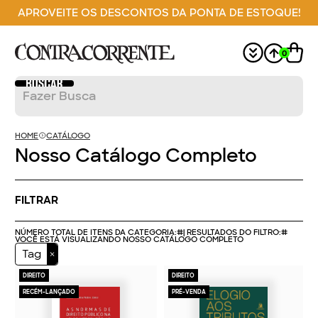
APROVEITE OS DESCONTOS DA PONTA DE ESTOQUE!
0
HOME
CATÁLOGO
Nosso Catálogo Completo
FILTRAR
NÚMERO TOTAL DE ITENS DA CATEGORIA:
#
| RESULTADOS DO FILTRO:
#
VOCÊ ESTÁ VISUALIZANDO NOSSO CATÁLOGO COMPLETO
Tag
DIREITO
DIREITO
RECÉM-LANÇADO
PRÉ-VENDA