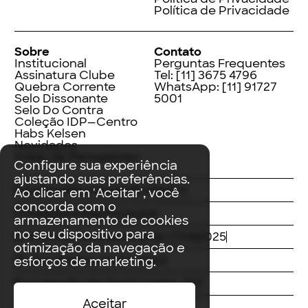
Política de Privacidade
Sobre
Contato
Institucional
Perguntas Frequentes
Assinatura Clube
Tel:
[11] 3675 4796
Quebra Corrente
WhatsApp:
[11] 91727
Selo Dissonante
5001
Selo Do Contra
Coleção IDP—Centro
Habs Kelsen
Novidades
Index de Pensadores
Configure sua experiência
ajustando suas preferências.
Facebook
Instagram
LinkedIn
Ao clicar em 'Aceitar', você
concorda com o
Threads
Twitter
Youtube
armazenamento de cookies
no seu dispositivo para
© Editora Contracorrente LTDA
2025
otimização da navegação e
Todos direitos reservados
esforços de marketing.
Rua Vergílio de Araújo Valim, 167
Aceitar
Avaré, SP
CEP: 18707-815