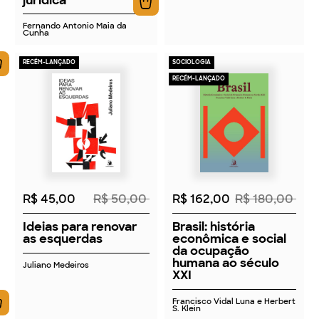
Fernando Antonio Maia da
Cunha
RECÉM-LANÇADO
SOCIOLOGIA
RECÉM-LANÇADO
2026
2026
R$ 45,00
R$ 50,00
R$ 162,00
R$ 180,00
Ideias para renovar
Brasil: história
as esquerdas
econômica e social
da ocupação
humana ao século
Juliano Medeiros
XXI
Francisco Vidal Luna e Herbert
S. Klein