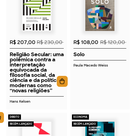
2026
2026
R$ 207,00
R$ 230,00
R$ 108,00
R$ 120,00
Religião Secular: uma
Solo
polêmica contra a
interpretação
Paula Macedo Weiss
equivocada da
filosofia social, da
ciência e da política
modernas como
“novas religiões”
Hans Kelsen
DIREITO
ECONOMIA
RECÉM-LANÇADO
RECÉM-LANÇADO