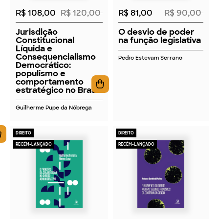
R$ 108,00
R$ 120,00
R$ 81,00
R$ 90,00
Jurisdição
O desvio de poder
Constitucional
na função legislativa
Líquida e
Consequencialismo
Pedro Estevam Serrano
Democrático:
populismo e
comportamento
estratégico no Brasil
Guilherme Pupe da Nóbrega
DIREITO
DIREITO
RECÉM-LANÇADO
RECÉM-LANÇADO
2026
2026