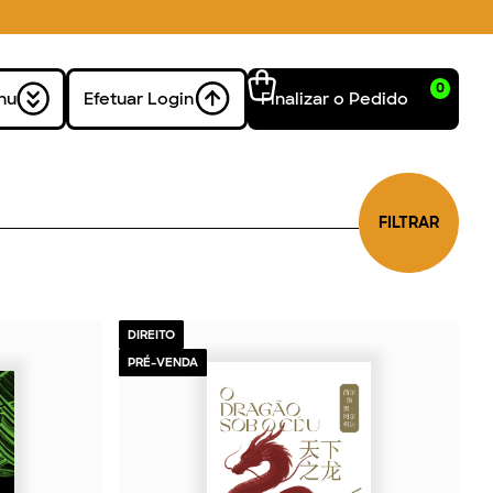
0
nu
Efetuar Login
Finalizar o Pedido
FILTRAR
DIREITO
PRÉ-VENDA
2026