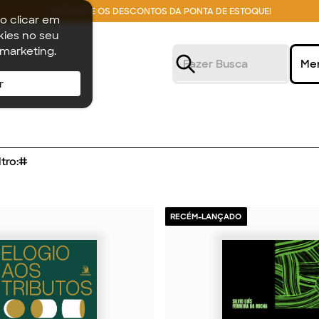
APROVEITE OS DESCONTOS DA PONTA DE ESTOQUE!
o clicar em
ies no seu
 marketing.
Me
r
tro:
#
RECÉM-LANÇADO
2026
2026