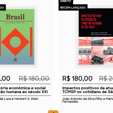
DIREITO
DO
RECÉM-LANÇADO
2026
2026
2,00
R$ 180,00
R$ 180,00
R$ 
stória econômica e social
Impactos positivos da at
ão humana ao século XXI
TCMSP no cotidiano de Sã
al Luna e Herbert S. Klein
João Antonio da Silva Filho e Mar
Fernandes