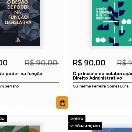
2026
2026
,00
R$ 90,00
R$ 90,00
R$ 
de poder na função
O princípio da colaboraçã
a
Direito Administrativo
am Serrano
Guilherme Ferreira Gomes Luna
DO
DIREITO
RECÉM-LANÇADO