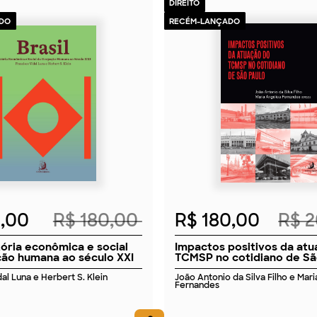
DIREITO
DO
RECÉM-LANÇADO
2026
2026
2,00
R$ 180,00
R$ 180,00
R$ 
stória econômica e social
Impactos positivos da at
ão humana ao século XXI
TCMSP no cotidiano de Sã
al Luna e Herbert S. Klein
João Antonio da Silva Filho e Mar
Fernandes