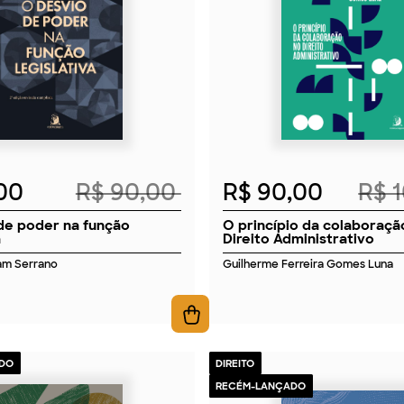
2026
2026
,00
R$ 90,00
R$ 90,00
R$ 
de poder na função
O princípio da colaboraçã
a
Direito Administrativo
am Serrano
Guilherme Ferreira Gomes Luna
DO
DIREITO
RECÉM-LANÇADO