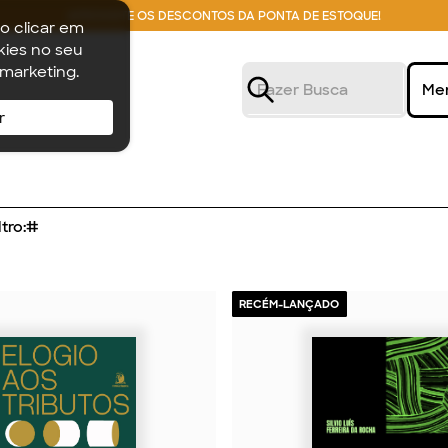
APROVEITE OS DESCONTOS DA PONTA DE ESTOQUE!
o clicar em
ies no seu
 marketing.
Me
r
tro:
#
RECÉM-LANÇADO
2026
2026