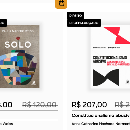
DIREITO
DO
RECÉM-LANÇADO
2026
2026
8,00
R$ 120,00
R$ 207,00
R$ 
Constitucionalismo abusi
o Weiss
Anna Catharina Machado Norman