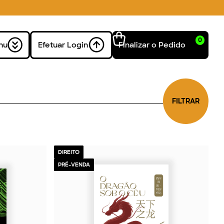
0
nu
Efetuar Login
Finalizar o Pedido
FILTRAR
DIREITO
PRÉ-VENDA
2026