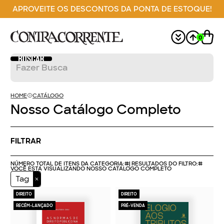
APROVEITE OS DESCONTOS DA PONTA DE ESTOQUE!
0
HOME
CATÁLOGO
Nosso Catálogo Completo
FILTRAR
NÚMERO TOTAL DE ITENS DA CATEGORIA:
#
| RESULTADOS DO FILTRO:
#
VOCÊ ESTÁ VISUALIZANDO NOSSO CATÁLOGO COMPLETO
Tag
DIREITO
DIREITO
RECÉM-LANÇADO
PRÉ-VENDA