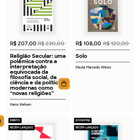
2026
2026
R$ 207,00
R$ 230,00
R$ 108,00
R$ 120,00
Religião Secular: uma
Solo
polêmica contra a
interpretação
Paula Macedo Weiss
equivocada da
filosofia social, da
ciência e da política
modernas como
“novas religiões”
Hans Kelsen
DIREITO
ECONOMIA
RECÉM-LANÇADO
RECÉM-LANÇADO