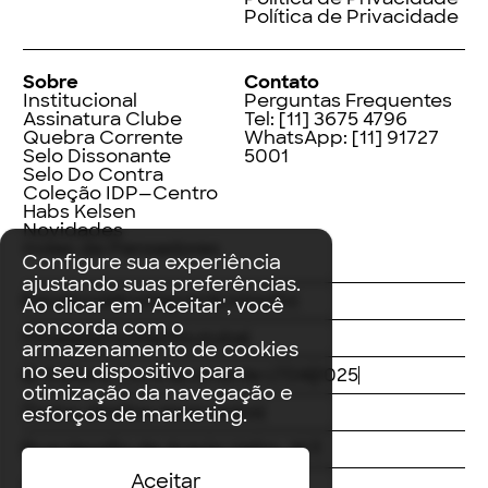
Política de Privacidade
Sobre
Contato
Institucional
Perguntas Frequentes
Assinatura Clube
Tel:
[11] 3675 4796
Quebra Corrente
WhatsApp:
[11] 91727
Selo Dissonante
5001
Selo Do Contra
Coleção IDP—Centro
Habs Kelsen
Novidades
Index de Pensadores
Configure sua experiência
ajustando suas preferências.
Facebook
Instagram
LinkedIn
Ao clicar em 'Aceitar', você
concorda com o
Threads
Twitter
Youtube
armazenamento de cookies
no seu dispositivo para
© Editora Contracorrente LTDA
2025
otimização da navegação e
Todos direitos reservados
esforços de marketing.
Rua Vergílio de Araújo Valim, 167
Aceitar
Avaré, SP
CEP: 18707-815