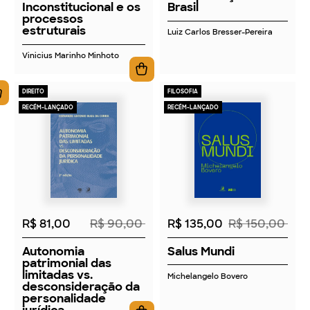
Inconstitucional e os
Brasil
processos
estruturais
Luiz Carlos Bresser-Pereira
Vinicius Marinho Minhoto
DIREITO
FILOSOFIA
RECÉM-LANÇADO
RECÉM-LANÇADO
2026
2026
R$ 81,00
R$ 90,00
R$ 135,00
R$ 150,00
Autonomia
Salus Mundi
patrimonial das
limitadas vs.
Michelangelo Bovero
desconsideração da
personalidade
jurídica