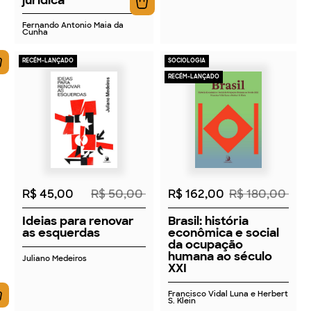
Fernando Antonio Maia da
Cunha
RECÉM-LANÇADO
SOCIOLOGIA
RECÉM-LANÇADO
2026
2026
R$ 45,00
R$ 50,00
R$ 162,00
R$ 180,00
Ideias para renovar
Brasil: história
as esquerdas
econômica e social
da ocupação
humana ao século
Juliano Medeiros
XXI
Francisco Vidal Luna e Herbert
S. Klein