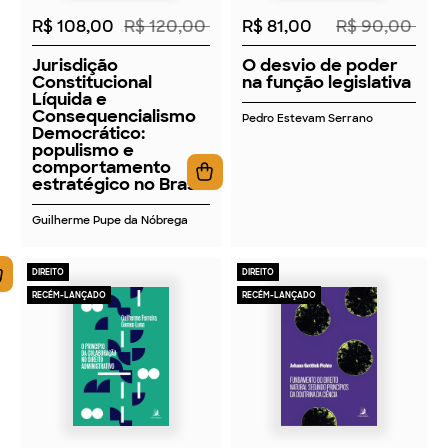
R$ 108,00
R$ 120,00
R$ 81,00
R$ 90,00
Jurisdição
O desvio de poder
Constitucional
na função legislativa
Líquida e
Consequencialismo
Pedro Estevam Serrano
Democrático:
populismo e
comportamento
estratégico no Brasil
Guilherme Pupe da Nóbrega
DIREITO
DIREITO
RECÉM-LANÇADO
RECÉM-LANÇADO
2026
2026