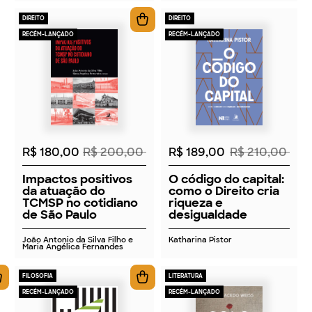
DIREITO
DIREITO
RECÉM-LANÇADO
RECÉM-LANÇADO
2026
2026
R$ 180,00
R$ 200,00
R$ 189,00
R$ 210,00
Impactos positivos
O código do capital:
da atuação do
como o Direito cria
TCMSP no cotidiano
riqueza e
de São Paulo
desigualdade
João Antonio da Silva Filho e
Katharina Pistor
Maria Angélica Fernandes
FILOSOFIA
LITERATURA
RECÉM-LANÇADO
RECÉM-LANÇADO