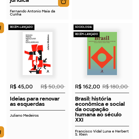
Fernando Antonio Maia da
Cunha
RECÉM-LANÇADO
SOCIOLOGIA
RECÉM-LANÇADO
2026
2026
R$ 45,00
R$ 50,00
R$ 162,00
R$ 180,00
Ideias para renovar
Brasil: história
as esquerdas
econômica e social
da ocupação
humana ao século
Juliano Medeiros
XXI
Francisco Vidal Luna e Herbert
S. Klein