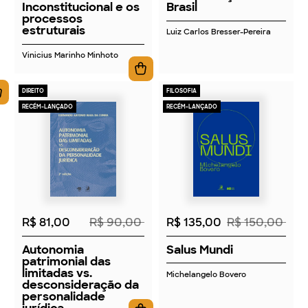
Inconstitucional e os
Brasil
processos
estruturais
Luiz Carlos Bresser-Pereira
Vinicius Marinho Minhoto
DIREITO
FILOSOFIA
RECÉM-LANÇADO
RECÉM-LANÇADO
2026
2026
R$ 81,00
R$ 90,00
R$ 135,00
R$ 150,00
Autonomia
Salus Mundi
patrimonial das
limitadas vs.
Michelangelo Bovero
desconsideração da
personalidade
jurídica