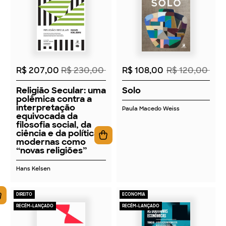
2026
2026
R$ 207,00
R$ 230,00
R$ 108,00
R$ 120,00
Religião Secular: uma
Solo
polêmica contra a
interpretação
Paula Macedo Weiss
equivocada da
filosofia social, da
ciência e da política
modernas como
“novas religiões”
Hans Kelsen
DIREITO
ECONOMIA
RECÉM-LANÇADO
RECÉM-LANÇADO