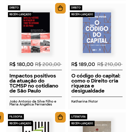
DIREITO
DIREITO
RECÉM-LANÇADO
RECÉM-LANÇADO
2026
2026
R$ 180,00
R$ 200,00
R$ 189,00
R$ 210,00
Impactos positivos
O código do capital:
da atuação do
como o Direito cria
TCMSP no cotidiano
riqueza e
de São Paulo
desigualdade
João Antonio da Silva Filho e
Katharina Pistor
Maria Angélica Fernandes
FILOSOFIA
LITERATURA
RECÉM-LANÇADO
RECÉM-LANÇADO