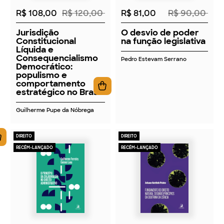
R$ 108,00
R$ 120,00
R$ 81,00
R$ 90,00
Jurisdição
O desvio de poder
Constitucional
na função legislativa
Líquida e
Consequencialismo
Pedro Estevam Serrano
Democrático:
populismo e
comportamento
estratégico no Brasil
Guilherme Pupe da Nóbrega
DIREITO
DIREITO
RECÉM-LANÇADO
RECÉM-LANÇADO
2026
2026