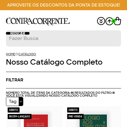
APROVEITE OS DESCONTOS DA PONTA DE ESTOQUE!
0
HOME
CATÁLOGO
Nosso Catálogo Completo
FILTRAR
NÚMERO TOTAL DE ITENS DA CATEGORIA:
#
| RESULTADOS DO FILTRO:
#
VOCÊ ESTÁ VISUALIZANDO NOSSO CATÁLOGO COMPLETO
Tag
DIREITO
DIREITO
RECÉM-LANÇADO
PRÉ-VENDA