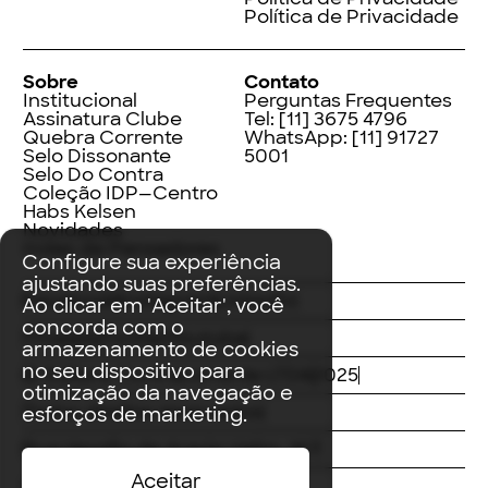
Política de Privacidade
Sobre
Contato
Institucional
Perguntas Frequentes
Assinatura Clube
Tel:
[11] 3675 4796
Quebra Corrente
WhatsApp:
[11] 91727
Selo Dissonante
5001
Selo Do Contra
Coleção IDP—Centro
Habs Kelsen
Novidades
Index de Pensadores
Configure sua experiência
ajustando suas preferências.
Facebook
Instagram
LinkedIn
Ao clicar em 'Aceitar', você
concorda com o
Threads
Twitter
Youtube
armazenamento de cookies
no seu dispositivo para
© Editora Contracorrente LTDA
2025
otimização da navegação e
Todos direitos reservados
esforços de marketing.
Rua Vergílio de Araújo Valim, 167
Aceitar
Avaré, SP
CEP: 18707-815