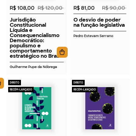
R$ 108,00
R$ 120,00
R$ 81,00
R$ 90,00
Jurisdição
O desvio de poder
Constitucional
na função legislativa
Líquida e
Consequencialismo
Pedro Estevam Serrano
Democrático:
populismo e
comportamento
estratégico no Brasil
Guilherme Pupe da Nóbrega
DIREITO
DIREITO
RECÉM-LANÇADO
RECÉM-LANÇADO
2026
2026