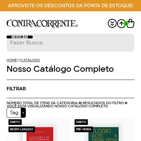
APROVEITE OS DESCONTOS DA PONTA DE ESTOQUE!
0
HOME
CATÁLOGO
Nosso Catálogo Completo
FILTRAR
NÚMERO TOTAL DE ITENS DA CATEGORIA:
#
| RESULTADOS DO FILTRO:
#
VOCÊ ESTÁ VISUALIZANDO NOSSO CATÁLOGO COMPLETO
Tag
DIREITO
DIREITO
RECÉM-LANÇADO
PRÉ-VENDA