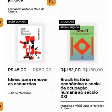
Fernando Antonio Maia da
Cunha
RECÉM-LANÇADO
SOCIOLOGIA
RECÉM-LANÇADO
2026
2026
R$ 45,00
R$ 50,00
R$ 162,00
R$ 180,00
Ideias para renovar
Brasil: história
as esquerdas
econômica e social
da ocupação
humana ao século
Juliano Medeiros
XXI
Francisco Vidal Luna e Herbert
S. Klein