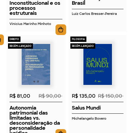
Inconstitucional e os
Brasil
processos
estruturais
Luiz Carlos Bresser-Pereira
Vinicius Marinho Minhoto
DIREITO
FILOSOFIA
RECÉM-LANÇADO
RECÉM-LANÇADO
2026
2026
R$ 81,00
R$ 90,00
R$ 135,00
R$ 150,00
Autonomia
Salus Mundi
patrimonial das
limitadas vs.
Michelangelo Bovero
desconsideração da
personalidade
jurídica