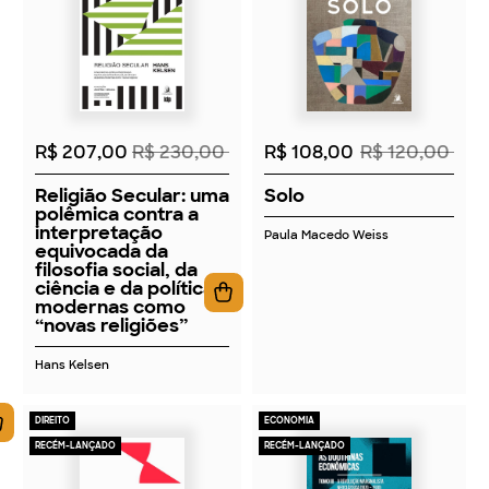
2026
2026
R$ 207,00
R$ 230,00
R$ 108,00
R$ 120,00
Religião Secular: uma
Solo
polêmica contra a
interpretação
Paula Macedo Weiss
equivocada da
filosofia social, da
ciência e da política
modernas como
“novas religiões”
Hans Kelsen
DIREITO
ECONOMIA
RECÉM-LANÇADO
RECÉM-LANÇADO