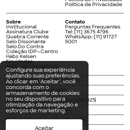
Política de Privacidade
Sobre
Contato
Institucional
Perguntas Frequentes
Assinatura Clube
Tel:
[11] 3675 4796
Quebra Corrente
WhatsApp:
[11] 91727
Selo Dissonante
5001
Selo Do Contra
Coleção IDP—Centro
Habs Kelsen
Novidades
Index de Pensadores
Configure sua experiência
ajustando suas preferências.
Facebook
Instagram
LinkedIn
Ao clicar em 'Aceitar', você
concorda com o
Threads
Twitter
Youtube
armazenamento de cookies
no seu dispositivo para
© Editora Contracorrente LTDA
2025
otimização da navegação e
Todos direitos reservados
esforços de marketing.
Rua Vergílio de Araújo Valim, 167
Aceitar
Avaré, SP
CEP: 18707-815