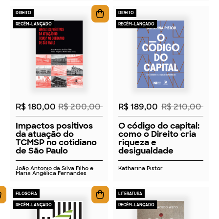
DIREITO
DIREITO
RECÉM-LANÇADO
RECÉM-LANÇADO
2026
2026
R$ 180,00
R$ 200,00
R$ 189,00
R$ 210,00
Impactos positivos
O código do capital:
da atuação do
como o Direito cria
TCMSP no cotidiano
riqueza e
de São Paulo
desigualdade
João Antonio da Silva Filho e
Katharina Pistor
Maria Angélica Fernandes
FILOSOFIA
LITERATURA
RECÉM-LANÇADO
RECÉM-LANÇADO