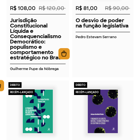
R$ 108,00
R$ 120,00
R$ 81,00
R$ 90,00
Jurisdição
O desvio de poder
Constitucional
na função legislativa
Líquida e
Consequencialismo
Pedro Estevam Serrano
Democrático:
populismo e
comportamento
estratégico no Brasil
Guilherme Pupe da Nóbrega
DIREITO
DIREITO
RECÉM-LANÇADO
RECÉM-LANÇADO
2026
2026