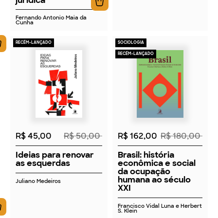
Fernando Antonio Maia da
Cunha
RECÉM-LANÇADO
SOCIOLOGIA
RECÉM-LANÇADO
2026
2026
R$ 45,00
R$ 50,00
R$ 162,00
R$ 180,00
Ideias para renovar
Brasil: história
as esquerdas
econômica e social
da ocupação
humana ao século
Juliano Medeiros
XXI
Francisco Vidal Luna e Herbert
S. Klein