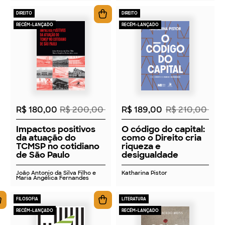
DIREITO
DIREITO
RECÉM-LANÇADO
RECÉM-LANÇADO
2026
2026
R$ 180,00
R$ 200,00
R$ 189,00
R$ 210,00
Impactos positivos
O código do capital:
da atuação do
como o Direito cria
TCMSP no cotidiano
riqueza e
de São Paulo
desigualdade
João Antonio da Silva Filho e
Katharina Pistor
Maria Angélica Fernandes
FILOSOFIA
LITERATURA
RECÉM-LANÇADO
RECÉM-LANÇADO