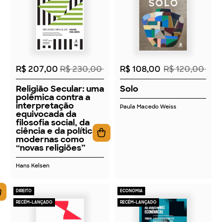
2026
2026
R$ 207,00
R$ 230,00
R$ 108,00
R$ 120,00
Religião Secular: uma
Solo
polêmica contra a
interpretação
Paula Macedo Weiss
equivocada da
filosofia social, da
ciência e da política
modernas como
“novas religiões”
Hans Kelsen
DIREITO
ECONOMIA
RECÉM-LANÇADO
RECÉM-LANÇADO