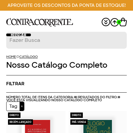
APROVEITE OS DESCONTOS DA PONTA DE ESTOQUE!
0
HOME
CATÁLOGO
Nosso Catálogo Completo
FILTRAR
NÚMERO TOTAL DE ITENS DA CATEGORIA:
#
| RESULTADOS DO FILTRO:
#
VOCÊ ESTÁ VISUALIZANDO NOSSO CATÁLOGO COMPLETO
Tag
DIREITO
DIREITO
RECÉM-LANÇADO
PRÉ-VENDA