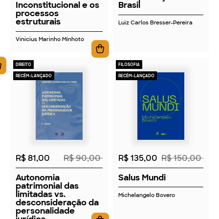
Inconstitucional e os
Brasil
processos
estruturais
Luiz Carlos Bresser-Pereira
Vinicius Marinho Minhoto
DIREITO
FILOSOFIA
RECÉM-LANÇADO
RECÉM-LANÇADO
2026
2026
R$ 81,00
R$ 90,00
R$ 135,00
R$ 150,00
Autonomia
Salus Mundi
patrimonial das
limitadas vs.
Michelangelo Bovero
desconsideração da
personalidade
jurídica