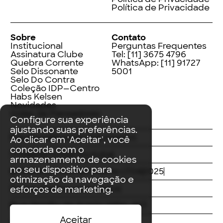
Política de Privacidade
Sobre
Contato
Institucional
Perguntas Frequentes
Assinatura Clube
Tel:
[11] 3675 4796
Quebra Corrente
WhatsApp:
[11] 91727
Selo Dissonante
5001
Selo Do Contra
Coleção IDP—Centro
Habs Kelsen
Novidades
Index de Pensadores
Configure sua experiência
ajustando suas preferências.
Facebook
Instagram
LinkedIn
Ao clicar em 'Aceitar', você
concorda com o
Threads
Twitter
Youtube
armazenamento de cookies
no seu dispositivo para
© Editora Contracorrente LTDA
2025
otimização da navegação e
Todos direitos reservados
esforços de marketing.
Rua Vergílio de Araújo Valim, 167
Aceitar
Avaré, SP
CEP: 18707-815