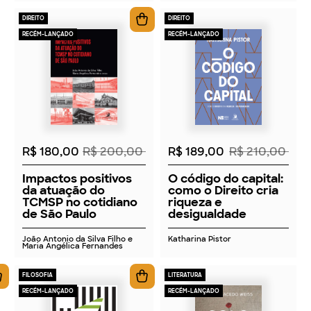
DIREITO
DIREITO
RECÉM-LANÇADO
RECÉM-LANÇADO
2026
2026
R$ 180,00
R$ 200,00
R$ 189,00
R$ 210,00
Impactos positivos
O código do capital:
da atuação do
como o Direito cria
TCMSP no cotidiano
riqueza e
de São Paulo
desigualdade
João Antonio da Silva Filho e
Katharina Pistor
Maria Angélica Fernandes
FILOSOFIA
LITERATURA
RECÉM-LANÇADO
RECÉM-LANÇADO