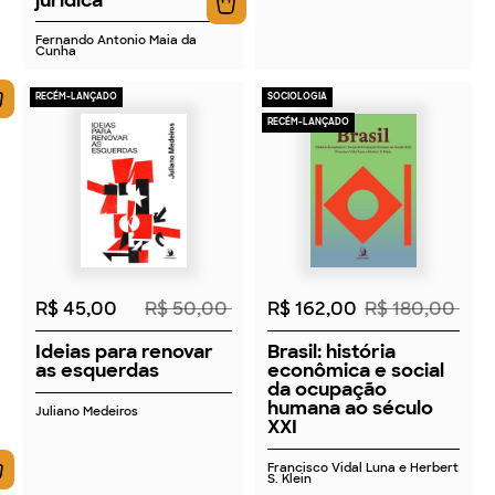
Fernando Antonio Maia da
Cunha
RECÉM-LANÇADO
SOCIOLOGIA
RECÉM-LANÇADO
2026
2026
R$ 45,00
R$ 50,00
R$ 162,00
R$ 180,00
Ideias para renovar
Brasil: história
as esquerdas
econômica e social
da ocupação
humana ao século
Juliano Medeiros
XXI
Francisco Vidal Luna e Herbert
S. Klein