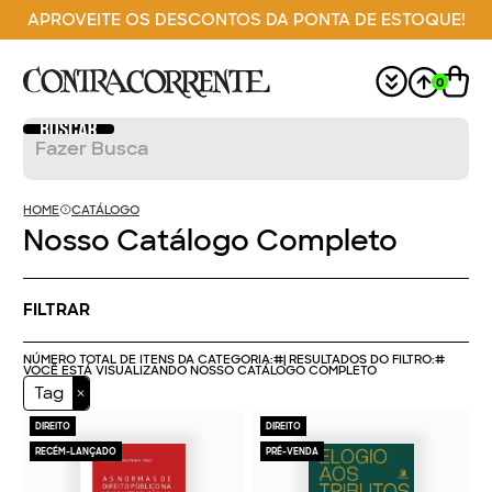
APROVEITE OS DESCONTOS DA PONTA DE ESTOQUE!
0
HOME
CATÁLOGO
Nosso Catálogo Completo
FILTRAR
NÚMERO TOTAL DE ITENS DA CATEGORIA:
#
| RESULTADOS DO FILTRO:
#
VOCÊ ESTÁ VISUALIZANDO NOSSO CATÁLOGO COMPLETO
Tag
DIREITO
DIREITO
RECÉM-LANÇADO
PRÉ-VENDA