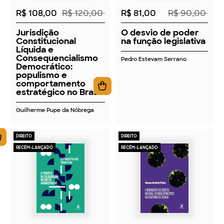
R$ 108,00
R$ 120,00
R$ 81,00
R$ 90,00
Jurisdição
O desvio de poder
Constitucional
na função legislativa
Líquida e
Consequencialismo
Pedro Estevam Serrano
Democrático:
populismo e
comportamento
estratégico no Brasil
Guilherme Pupe da Nóbrega
DIREITO
DIREITO
RECÉM-LANÇADO
RECÉM-LANÇADO
2026
2026