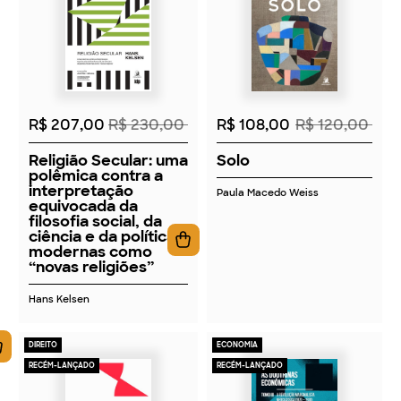
2026
2026
R$ 207,00
R$ 230,00
R$ 108,00
R$ 120,00
Religião Secular: uma
Solo
polêmica contra a
interpretação
Paula Macedo Weiss
equivocada da
filosofia social, da
ciência e da política
modernas como
“novas religiões”
Hans Kelsen
DIREITO
ECONOMIA
RECÉM-LANÇADO
RECÉM-LANÇADO