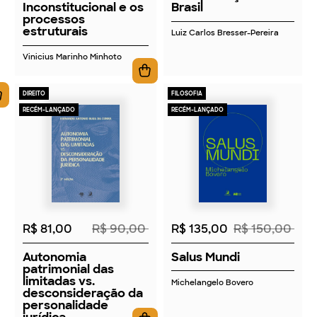
Inconstitucional e os
Brasil
processos
estruturais
Luiz Carlos Bresser-Pereira
Vinicius Marinho Minhoto
DIREITO
FILOSOFIA
RECÉM-LANÇADO
RECÉM-LANÇADO
2026
2026
R$ 81,00
R$ 90,00
R$ 135,00
R$ 150,00
Autonomia
Salus Mundi
patrimonial das
limitadas vs.
Michelangelo Bovero
desconsideração da
personalidade
jurídica