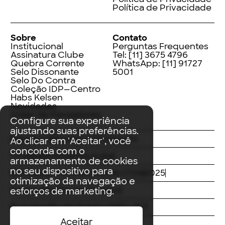
Política de Privacidade
Sobre
Contato
Institucional
Perguntas Frequentes
Assinatura Clube
Tel:
[11] 3675 4796
Quebra Corrente
WhatsApp:
[11] 91727
Selo Dissonante
5001
Selo Do Contra
Coleção IDP—Centro
Habs Kelsen
Novidades
Index de Pensadores
Configure sua experiência
ajustando suas preferências.
Facebook
Instagram
LinkedIn
Ao clicar em 'Aceitar', você
concorda com o
Threads
Twitter
Youtube
armazenamento de cookies
no seu dispositivo para
© Editora Contracorrente LTDA
2025
otimização da navegação e
Todos direitos reservados
esforços de marketing.
Rua Vergílio de Araújo Valim, 167
Aceitar
Avaré, SP
CEP: 18707-815